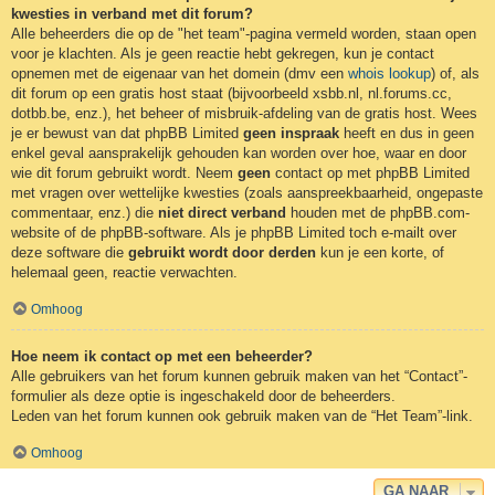
kwesties in verband met dit forum?
Alle beheerders die op de "het team"-pagina vermeld worden, staan open
voor je klachten. Als je geen reactie hebt gekregen, kun je contact
opnemen met de eigenaar van het domein (dmv een
whois lookup
) of, als
dit forum op een gratis host staat (bijvoorbeeld xsbb.nl, nl.forums.cc,
dotbb.be, enz.), het beheer of misbruik-afdeling van de gratis host. Wees
je er bewust van dat phpBB Limited
geen inspraak
heeft en dus in geen
enkel geval aansprakelijk gehouden kan worden over hoe, waar en door
wie dit forum gebruikt wordt. Neem
geen
contact op met phpBB Limited
met vragen over wettelijke kwesties (zoals aanspreekbaarheid, ongepaste
commentaar, enz.) die
niet direct verband
houden met de phpBB.com-
website of de phpBB-software. Als je phpBB Limited toch e-mailt over
deze software die
gebruikt wordt door derden
kun je een korte, of
helemaal geen, reactie verwachten.
Omhoog
Hoe neem ik contact op met een beheerder?
Alle gebruikers van het forum kunnen gebruik maken van het “Contact”-
formulier als deze optie is ingeschakeld door de beheerders.
Leden van het forum kunnen ook gebruik maken van de “Het Team”-link.
Omhoog
GA NAAR