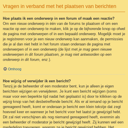
Vragen in verband met het plaatsen van berichten
Hoe plaats ik een onderwerp in een forum of maak een reactie?
Om een nieuw onderwerp in één van de forums te plaatsen of om een
reactie op een onderwerp te maken, klik je op de bijhorende knop op ofwel
de pagina met onderwerpen of in een bepaald onderwerp. Mogelijk moet je
je registreren voor je een nieuw onderwerp kan aanmaken, de permissies
die je al dan niet hebt in het forum staan onderaan de pagina met
onderwerpen of in een onderwerp (de lijst met
je mag geen nieuwe
onderwerpen in dit forum plaatsen, je mag niet antwoorden op een
onderwerp in dit forum, enz.
).
Omhoog
Hoe wijzig of verwijder ik een bericht?
Tenzij je de beheerder of een moderator bent, kun je alleen je eigen
berichten wijzigen en verwijderen. Je kunt een bericht wijzigen (soms
maar voor een beperkte tijd nadat het geplaatst is) door te klikken op de
wijzig
knop van het desbetreffende bericht. Als er al iemand op je bericht
gereageerd heeft, komt er onderaan je bericht een klein tekstje dat zegt
hoeveel keer en wanneer je het bericht voor het laatst je gewijzigd hebt.
Dit zal niet verschijnen als nog niemand gereageerd heeft, evenmin als
een beheerder of moderator je bericht gewijzigd heeft. Zij kunnen wel een
mededeling toevoegen, waarom ze je bericht gewijzigd hebben. Het