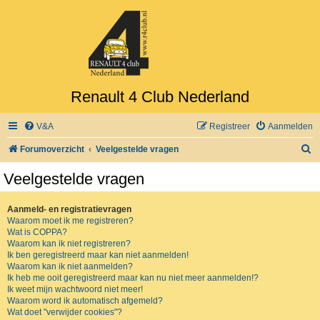
Renault 4 Club Nederland
V&A
Registreer
Aanmelden
Z
Forumoverzicht
Veelgestelde vragen
o
Veelgestelde vragen
e
k
Aanmeld- en registratievragen
Waarom moet ik me registreren?
Wat is COPPA?
Waarom kan ik niet registreren?
Ik ben geregistreerd maar kan niet aanmelden!
Waarom kan ik niet aanmelden?
Ik heb me ooit geregistreerd maar kan nu niet meer aanmelden!?
Ik weet mijn wachtwoord niet meer!
Waarom word ik automatisch afgemeld?
Wat doet "verwijder cookies"?