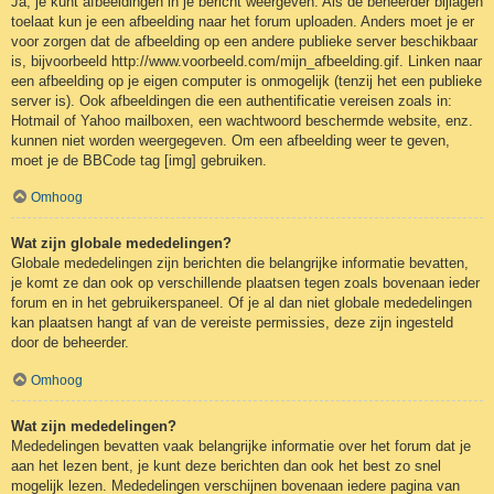
Ja, je kunt afbeeldingen in je bericht weergeven. Als de beheerder bijlagen
toelaat kun je een afbeelding naar het forum uploaden. Anders moet je er
voor zorgen dat de afbeelding op een andere publieke server beschikbaar
is, bijvoorbeeld http://www.voorbeeld.com/mijn_afbeelding.gif. Linken naar
een afbeelding op je eigen computer is onmogelijk (tenzij het een publieke
server is). Ook afbeeldingen die een authentificatie vereisen zoals in:
Hotmail of Yahoo mailboxen, een wachtwoord beschermde website, enz.
kunnen niet worden weergegeven. Om een afbeelding weer te geven,
moet je de BBCode tag [img] gebruiken.
Omhoog
Wat zijn globale mededelingen?
Globale mededelingen zijn berichten die belangrijke informatie bevatten,
je komt ze dan ook op verschillende plaatsen tegen zoals bovenaan ieder
forum en in het gebruikerspaneel. Of je al dan niet globale mededelingen
kan plaatsen hangt af van de vereiste permissies, deze zijn ingesteld
door de beheerder.
Omhoog
Wat zijn mededelingen?
Mededelingen bevatten vaak belangrijke informatie over het forum dat je
aan het lezen bent, je kunt deze berichten dan ook het best zo snel
mogelijk lezen. Mededelingen verschijnen bovenaan iedere pagina van