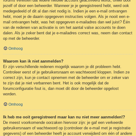
forums vereisen dat iedere nieuwe account geactiveerd wordt, ofwel door
jezelf of door een beheerder. Wanneer je je geregistreerd hebt, werd ook
medegedeeld of dit al dan niet nodig is. Indien je een e-mail ontvangen
hebt, moet je de daarin opgegeven instructies volgen. Als je nooit een e-
mail ontvangen hebt, was het opgegeven e-mailadres dan wel juist? Één
van de redenen van activatie is om het aantal valse accounts te doen
dalen. Als je zeker bent dat je e-mailadres correct was, neem dan contact
op met de beheerder.
Omhoog
Waarom kan ik niet aanmelden?
Er zijn verschillende redenen mogelijk waarom je dit probleem hebt.
Controleer eerst of je gebruikersnaam en wachtwoord kloppen. Indien ze
correct zijn, kun je contact opnemen met de beheerder om er zeker van
te zijn dat je niet verbannen bent. Het is ook mogelijk dat de
forumconfiguratie fout is, dan moet dit door de beheerder opgelost
worden.
Omhoog
Ik heb me ooit geregistreerd maar kan nu niet meer aanmelden!?
De meest voorkomende oorzaken hiervoor zijn: je gaf een verkeerde
gebruikersnaam of wachtwoord op (controleer de e-mail met je registratie
gegevens) of een beheerder heeft je account verwijderd om één of andere