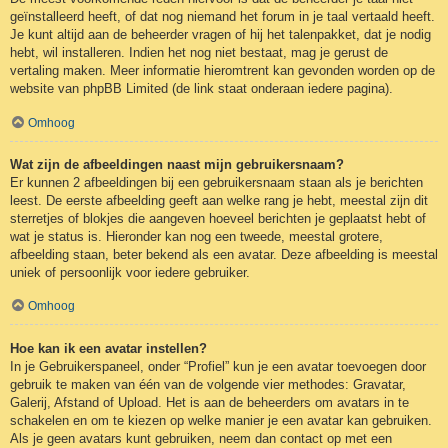
geïnstalleerd heeft, of dat nog niemand het forum in je taal vertaald heeft.
Je kunt altijd aan de beheerder vragen of hij het talenpakket, dat je nodig
hebt, wil installeren. Indien het nog niet bestaat, mag je gerust de
vertaling maken. Meer informatie hieromtrent kan gevonden worden op de
website van phpBB Limited (de link staat onderaan iedere pagina).
Omhoog
Wat zijn de afbeeldingen naast mijn gebruikersnaam?
Er kunnen 2 afbeeldingen bij een gebruikersnaam staan als je berichten
leest. De eerste afbeelding geeft aan welke rang je hebt, meestal zijn dit
sterretjes of blokjes die aangeven hoeveel berichten je geplaatst hebt of
wat je status is. Hieronder kan nog een tweede, meestal grotere,
afbeelding staan, beter bekend als een avatar. Deze afbeelding is meestal
uniek of persoonlijk voor iedere gebruiker.
Omhoog
Hoe kan ik een avatar instellen?
In je Gebruikerspaneel, onder “Profiel” kun je een avatar toevoegen door
gebruik te maken van één van de volgende vier methodes: Gravatar,
Galerij, Afstand of Upload. Het is aan de beheerders om avatars in te
schakelen en om te kiezen op welke manier je een avatar kan gebruiken.
Als je geen avatars kunt gebruiken, neem dan contact op met een