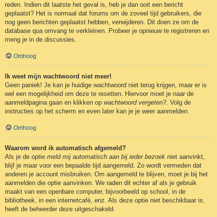
reden. Indien dit laatste het geval is, heb je dan ooit een bericht
geplaatst? Het is normaal dat forums om de zoveel tijd gebruikers, die
nog geen berichten geplaatst hebben, verwijderen. Dit doen ze om de
database qua omvang te verkleinen. Probeer je opnieuw te registreren en
meng je in de discussies.
Omhoog
Ik weet mijn wachtwoord niet meer!
Geen paniek! Je kan je huidige wachtwoord niet terug krijgen, maar er is
wel een mogelijkheid om deze te resetten. Hiervoor moet je naar de
aanmeldpagina gaan en klikken op
wachtwoord vergeten?
. Volg de
instructies op het scherm en even later kan je je weer aanmelden.
Omhoog
Waarom word ik automatisch afgemeld?
Als je de optie
meld mij automatisch aan bij ieder bezoek
niet aanvinkt,
blijf je maar voor een bepaalde tijd aangemeld. Zo wordt vermeden dat
anderen je account misbruiken. Om aangemeld te blijven, moet je bij het
aanmelden die optie aanvinken. We raden dit echter af als je gebruik
maakt van een openbare computer, bijvoorbeeld op school, in de
bibliotheek, in een internetcafé, enz. Als deze optie niet beschikbaar is,
heeft de beheerder deze uitgeschakeld.