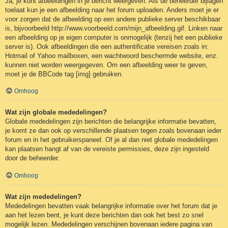
Ja, je kunt afbeeldingen in je bericht weergeven. Als de beheerder bijlagen
toelaat kun je een afbeelding naar het forum uploaden. Anders moet je er
voor zorgen dat de afbeelding op een andere publieke server beschikbaar
is, bijvoorbeeld http://www.voorbeeld.com/mijn_afbeelding.gif. Linken naar
een afbeelding op je eigen computer is onmogelijk (tenzij het een publieke
server is). Ook afbeeldingen die een authentificatie vereisen zoals in:
Hotmail of Yahoo mailboxen, een wachtwoord beschermde website, enz.
kunnen niet worden weergegeven. Om een afbeelding weer te geven,
moet je de BBCode tag [img] gebruiken.
Omhoog
Wat zijn globale mededelingen?
Globale mededelingen zijn berichten die belangrijke informatie bevatten,
je komt ze dan ook op verschillende plaatsen tegen zoals bovenaan ieder
forum en in het gebruikerspaneel. Of je al dan niet globale mededelingen
kan plaatsen hangt af van de vereiste permissies, deze zijn ingesteld
door de beheerder.
Omhoog
Wat zijn mededelingen?
Mededelingen bevatten vaak belangrijke informatie over het forum dat je
aan het lezen bent, je kunt deze berichten dan ook het best zo snel
mogelijk lezen. Mededelingen verschijnen bovenaan iedere pagina van