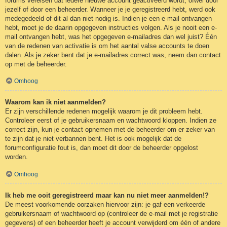
forums vereisen dat iedere nieuwe account geactiveerd wordt, ofwel door
jezelf of door een beheerder. Wanneer je je geregistreerd hebt, werd ook
medegedeeld of dit al dan niet nodig is. Indien je een e-mail ontvangen
hebt, moet je de daarin opgegeven instructies volgen. Als je nooit een e-
mail ontvangen hebt, was het opgegeven e-mailadres dan wel juist? Één
van de redenen van activatie is om het aantal valse accounts te doen
dalen. Als je zeker bent dat je e-mailadres correct was, neem dan contact
op met de beheerder.
Omhoog
Waarom kan ik niet aanmelden?
Er zijn verschillende redenen mogelijk waarom je dit probleem hebt.
Controleer eerst of je gebruikersnaam en wachtwoord kloppen. Indien ze
correct zijn, kun je contact opnemen met de beheerder om er zeker van
te zijn dat je niet verbannen bent. Het is ook mogelijk dat de
forumconfiguratie fout is, dan moet dit door de beheerder opgelost
worden.
Omhoog
Ik heb me ooit geregistreerd maar kan nu niet meer aanmelden!?
De meest voorkomende oorzaken hiervoor zijn: je gaf een verkeerde
gebruikersnaam of wachtwoord op (controleer de e-mail met je registratie
gegevens) of een beheerder heeft je account verwijderd om één of andere