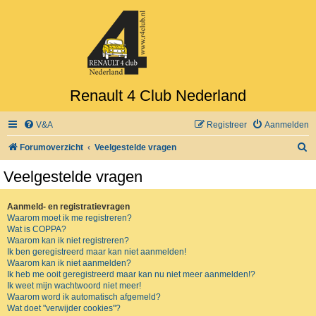
Renault 4 Club Nederland
V&A
Registreer
Aanmelden
Z
Forumoverzicht
Veelgestelde vragen
o
Veelgestelde vragen
e
k
Aanmeld- en registratievragen
Waarom moet ik me registreren?
Wat is COPPA?
Waarom kan ik niet registreren?
Ik ben geregistreerd maar kan niet aanmelden!
Waarom kan ik niet aanmelden?
Ik heb me ooit geregistreerd maar kan nu niet meer aanmelden!?
Ik weet mijn wachtwoord niet meer!
Waarom word ik automatisch afgemeld?
Wat doet "verwijder cookies"?