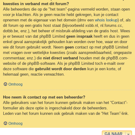
kwesties in verband met dit forum?
Alle beheerders die op de "het team"-pagina vermeld worden, staan open
voor je klachten. Als je geen reactie hebt gekregen, kun je contact
opnemen met de eigenaar van het domein (dmv een
whois lookup
) of, als
dit forum op een gratis host staat (bijvoorbeeld xsbb.nl, nl.forums.cc,
dotbb.be, enz.), het beheer of misbruik-afdeling van de gratis host. Wees
je er bewust van dat phpBB Limited
geen inspraak
heeft en dus in geen
enkel geval aansprakelijk gehouden kan worden over hoe, waar en door
wie dit forum gebruikt wordt. Neem
geen
contact op met phpBB Limited
met vragen over wettelijke kwesties (zoals aanspreekbaarheid, ongepaste
commentaar, enz.) die
niet direct verband
houden met de phpBB.com-
website of de phpBB-software. Als je phpBB Limited toch e-mailt over
deze software die
gebruikt wordt door derden
kun je een korte, of
helemaal geen, reactie verwachten.
Omhoog
Hoe neem ik contact op met een beheerder?
Alle gebruikers van het forum kunnen gebruik maken van het “Contact”-
formulier als deze optie is ingeschakeld door de beheerders.
Leden van het forum kunnen ook gebruik maken van de “Het Team”-link.
Omhoog
GA NAAR