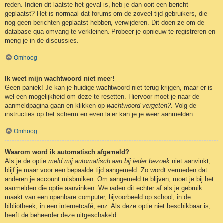
reden. Indien dit laatste het geval is, heb je dan ooit een bericht
geplaatst? Het is normaal dat forums om de zoveel tijd gebruikers, die
nog geen berichten geplaatst hebben, verwijderen. Dit doen ze om de
database qua omvang te verkleinen. Probeer je opnieuw te registreren en
meng je in de discussies.
Omhoog
Ik weet mijn wachtwoord niet meer!
Geen paniek! Je kan je huidige wachtwoord niet terug krijgen, maar er is
wel een mogelijkheid om deze te resetten. Hiervoor moet je naar de
aanmeldpagina gaan en klikken op
wachtwoord vergeten?
. Volg de
instructies op het scherm en even later kan je je weer aanmelden.
Omhoog
Waarom word ik automatisch afgemeld?
Als je de optie
meld mij automatisch aan bij ieder bezoek
niet aanvinkt,
blijf je maar voor een bepaalde tijd aangemeld. Zo wordt vermeden dat
anderen je account misbruiken. Om aangemeld te blijven, moet je bij het
aanmelden die optie aanvinken. We raden dit echter af als je gebruik
maakt van een openbare computer, bijvoorbeeld op school, in de
bibliotheek, in een internetcafé, enz. Als deze optie niet beschikbaar is,
heeft de beheerder deze uitgeschakeld.