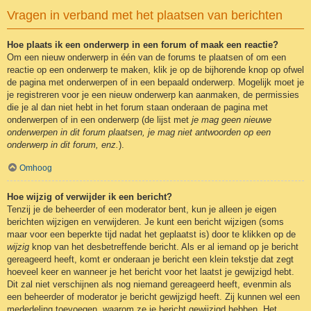
Vragen in verband met het plaatsen van berichten
Hoe plaats ik een onderwerp in een forum of maak een reactie?
Om een nieuw onderwerp in één van de forums te plaatsen of om een
reactie op een onderwerp te maken, klik je op de bijhorende knop op ofwel
de pagina met onderwerpen of in een bepaald onderwerp. Mogelijk moet je
je registreren voor je een nieuw onderwerp kan aanmaken, de permissies
die je al dan niet hebt in het forum staan onderaan de pagina met
onderwerpen of in een onderwerp (de lijst met
je mag geen nieuwe
onderwerpen in dit forum plaatsen, je mag niet antwoorden op een
onderwerp in dit forum, enz.
).
Omhoog
Hoe wijzig of verwijder ik een bericht?
Tenzij je de beheerder of een moderator bent, kun je alleen je eigen
berichten wijzigen en verwijderen. Je kunt een bericht wijzigen (soms
maar voor een beperkte tijd nadat het geplaatst is) door te klikken op de
wijzig
knop van het desbetreffende bericht. Als er al iemand op je bericht
gereageerd heeft, komt er onderaan je bericht een klein tekstje dat zegt
hoeveel keer en wanneer je het bericht voor het laatst je gewijzigd hebt.
Dit zal niet verschijnen als nog niemand gereageerd heeft, evenmin als
een beheerder of moderator je bericht gewijzigd heeft. Zij kunnen wel een
mededeling toevoegen, waarom ze je bericht gewijzigd hebben. Het