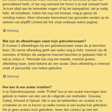
geïnstalleerd heeft, of dat nog niemand het forum in je taal vertaald heeft.
Je kunt altijd aan de beheerder vragen of hij het talenpakket, dat je nodig
hebt, wil installeren. Indien het nog niet bestaat, mag je gerust de
vertaling maken. Meer informatie hieromtrent kan gevonden worden op de
website van phpBB Limited (de link staat onderaan iedere pagina).
Omhoog
Wat zijn de afbeeldingen naast mijn gebruikersnaam?
Er kunnen 2 afbeeldingen bij een gebruikersnaam staan als je berichten
leest. De eerste afbeelding geeft aan welke rang je hebt, meestal zijn dit
sterretjes of blokjes die aangeven hoeveel berichten je geplaatst hebt of
wat je status is. Hieronder kan nog een tweede, meestal grotere,
afbeelding staan, beter bekend als een avatar. Deze afbeelding is meestal
uniek of persoonlijk voor iedere gebruiker.
Omhoog
Hoe kan ik een avatar instellen?
In je Gebruikerspaneel, onder “Profiel” kun je een avatar toevoegen door
gebruik te maken van één van de volgende vier methodes: Gravatar,
Galerij, Afstand of Upload. Het is aan de beheerders om avatars in te
schakelen en om te kiezen op welke manier je een avatar kan gebruiken.
Als je geen avatars kunt gebruiken, neem dan contact op met een