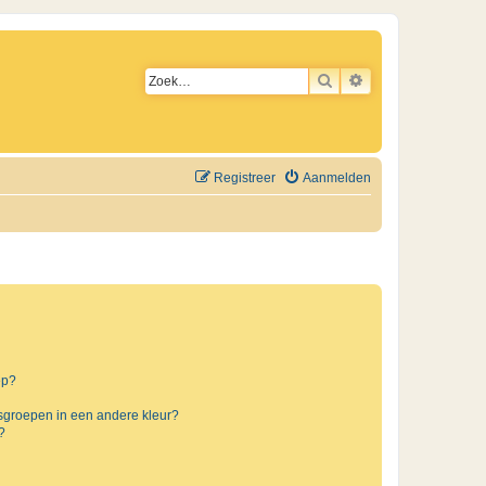
ZOEK
UITGEBREID ZO
Registreer
Aanmelden
ep?
sgroepen in een andere kleur?
?