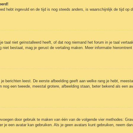
eerd!
oed hebt ingevuld en de tijd is nog steeds anders, is waarschijnlijk de tijd op
aal niet geïnstalleerd heeft, of dat nog niemand het forum in je taal vertaald
t nog niet bestaat, mag je gerust de vertaling maken. Meer informatie hieromt
e berichten leest. De eerste afbeelding geeft aan welke rang je hebt, meestal 
kan nog een tweede, meestal grotere, afbeelding staan, beter bekend als een av
toevoegen door gebruik te maken van één van de volgende vier methodes: Grava
r je een avatar kan gebruiken. Als je geen avatars kunt gebruiken, neem dan