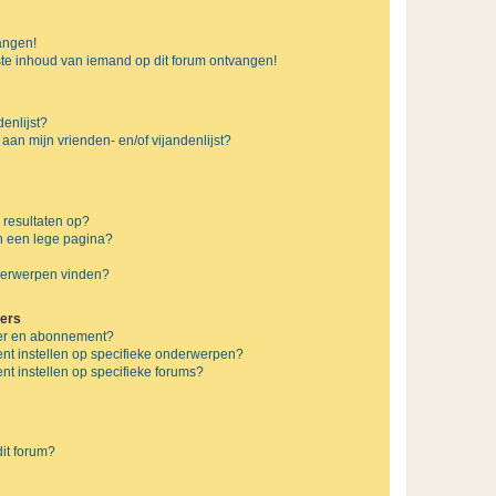
vangen!
te inhoud van iemand op dit forum ontvangen!
enlijst?
 aan mijn vrienden- en/of vijandenlijst?
 resultaten op?
n een lege pagina?
nderwerpen vinden?
ers
jzer en abonnement?
nt instellen op specifieke onderwerpen?
t instellen op specifieke forums?
it forum?