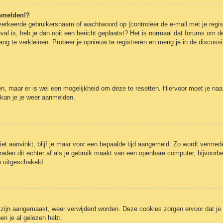
anmelden!?
erkeerde gebruikersnaam of wachtwoord op (controleer de e-mail met je regist
eval is, heb je dan ooit een bericht geplaatst? Het is normaal dat forums om de
g te verkleinen. Probeer je opnieuw te registreren en meng je in de discussi
gen, maar er is wel een mogelijkheid om deze te resetten. Hiervoor moet je n
 kan je je weer aanmelden.
iet aanvinkt, blijf je maar voor een bepaalde tijd aangemeld. Zo wordt verm
raden dit echter af als je gebruik maakt van een openbare computer, bijvoorbee
e uitgeschakeld.
3 zijn aangemaakt, weer verwijderd worden. Deze cookies zorgen ervoor dat j
en je al gelezen hebt.