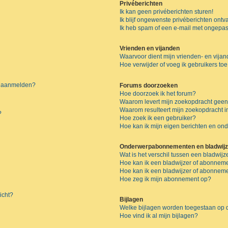
Privéberichten
Ik kan geen privéberichten sturen!
Ik blijf ongewenste privéberichten ont
Ik heb spam of een e-mail met ongepas
Vrienden en vijanden
Waarvoor dient mijn vrienden- en vijand
Hoe verwijder of voeg ik gebruikers toe
me aanmelden?
Forums doorzoeken
Hoe doorzoek ik het forum?
Waarom levert mijn zoekopdracht geen
Waarom resulteert mijn zoekopdracht i
?
Hoe zoek ik een gebruiker?
Hoe kan ik mijn eigen berichten en o
Onderwerpabonnementen en bladwijz
Wat is het verschil tussen een bladwi
Hoe kan ik een bladwijzer of abonneme
Hoe kan ik een bladwijzer of abonnemen
Hoe zeg ik mijn abonnement op?
icht?
Bijlagen
Welke bijlagen worden toegestaan op d
Hoe vind ik al mijn bijlagen?