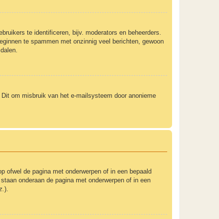
ruikers te identificeren, bijv. moderators en beheerders.
t beginnen te spammen met onzinnig veel berichten, gewoon
 dalen.
). Dit om misbruik van het e-mailsysteem door anonieme
op ofwel de pagina met onderwerpen of in een bepaald
um staan onderaan de pagina met onderwerpen of in een
z.
).