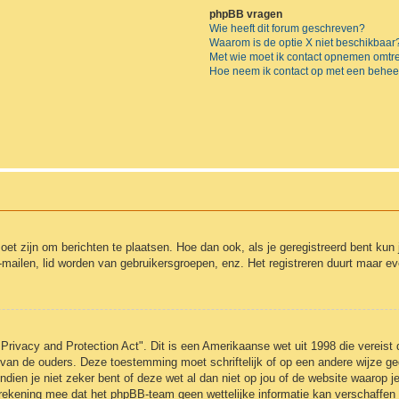
phpBB vragen
Wie heeft dit forum geschreven?
Waarom is de optie X niet beschikbaar
Met wie moet ik contact opnemen omtren
Hoe neem ik contact op met een behee
moet zijn om berichten te plaatsen. Hoe dan ook, als je geregistreerd bent kun
-mailen, lid worden van gebruikersgroepen, enz. Het registreren duurt maar e
Privacy and Protection Act". Dit is een Amerikaanse wet uit 1998 die vereist
 van de ouders. Deze toestemming moet schriftelijk of op een andere wijze 
ndien je niet zeker bent of deze wet al dan niet op jou of de website waarop j
 rekening mee dat het phpBB-team geen wettelijke informatie kan verschaffen