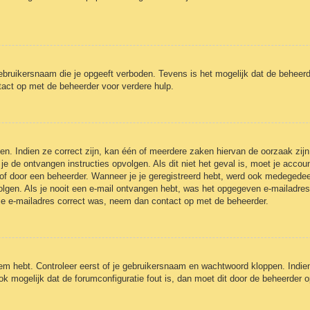
ebruikersnaam die je opgeeft verboden. Tevens is het mogelijk dat de beheerd
act op met de beheerder voor verdere hulp.
n. Indien ze correct zijn, kan één of meerdere zaken hiervan de oorzaak zijn
et je de ontvangen instructies opvolgen. Als dit niet het geval is, moet je a
of door een beheerder. Wanneer je je geregistreerd hebt, werd ook medegedeeld 
olgen. Als je nooit een e-mail ontvangen hebt, was het opgegeven e-mailadres
 je e-mailadres correct was, neem dan contact op met de beheerder.
eem hebt. Controleer eerst of je gebruikersnaam en wachtwoord kloppen. Indie
ook mogelijk dat de forumconfiguratie fout is, dan moet dit door de beheerder 