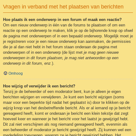
Vragen in verband met het plaatsen van berichten
Hoe plaats ik een onderwerp in een forum of maak een reactie?
Om een nieuw onderwerp in één van de forums te plaatsen of om een
reactie op een onderwerp te maken, klik je op de bijhorende knop op ofwel
de pagina met onderwerpen of in een bepaald onderwerp. Mogelijk moet je
je registreren voor je een nieuw onderwerp kan aanmaken, de permissies
die je al dan niet hebt in het forum staan onderaan de pagina met
onderwerpen of in een onderwerp (de lijst met
je mag geen nieuwe
onderwerpen in dit forum plaatsen, je mag niet antwoorden op een
onderwerp in dit forum, enz.
).
Omhoog
Hoe wijzig of verwijder ik een bericht?
Tenzij je de beheerder of een moderator bent, kun je alleen je eigen
berichten wijzigen en verwijderen. Je kunt een bericht wijzigen (soms
maar voor een beperkte tijd nadat het geplaatst is) door te klikken op de
wijzig
knop van het desbetreffende bericht. Als er al iemand op je bericht
gereageerd heeft, komt er onderaan je bericht een klein tekstje dat zegt
hoeveel keer en wanneer je het bericht voor het laatst je gewijzigd hebt.
Dit zal niet verschijnen als nog niemand gereageerd heeft, evenmin als
een beheerder of moderator je bericht gewijzigd heeft. Zij kunnen wel een
mededeling toevoegen, waarom ze je bericht gewijzigd hebben. Het