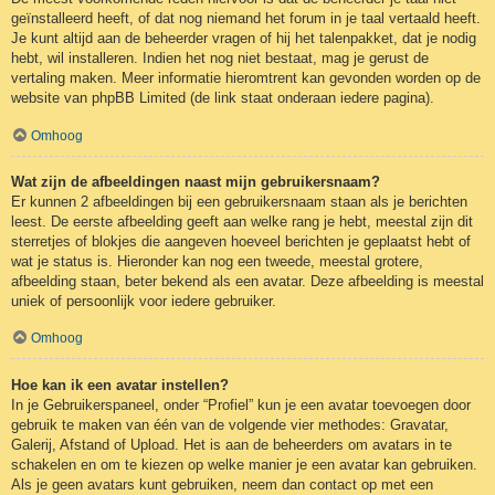
geïnstalleerd heeft, of dat nog niemand het forum in je taal vertaald heeft.
Je kunt altijd aan de beheerder vragen of hij het talenpakket, dat je nodig
hebt, wil installeren. Indien het nog niet bestaat, mag je gerust de
vertaling maken. Meer informatie hieromtrent kan gevonden worden op de
website van phpBB Limited (de link staat onderaan iedere pagina).
Omhoog
Wat zijn de afbeeldingen naast mijn gebruikersnaam?
Er kunnen 2 afbeeldingen bij een gebruikersnaam staan als je berichten
leest. De eerste afbeelding geeft aan welke rang je hebt, meestal zijn dit
sterretjes of blokjes die aangeven hoeveel berichten je geplaatst hebt of
wat je status is. Hieronder kan nog een tweede, meestal grotere,
afbeelding staan, beter bekend als een avatar. Deze afbeelding is meestal
uniek of persoonlijk voor iedere gebruiker.
Omhoog
Hoe kan ik een avatar instellen?
In je Gebruikerspaneel, onder “Profiel” kun je een avatar toevoegen door
gebruik te maken van één van de volgende vier methodes: Gravatar,
Galerij, Afstand of Upload. Het is aan de beheerders om avatars in te
schakelen en om te kiezen op welke manier je een avatar kan gebruiken.
Als je geen avatars kunt gebruiken, neem dan contact op met een