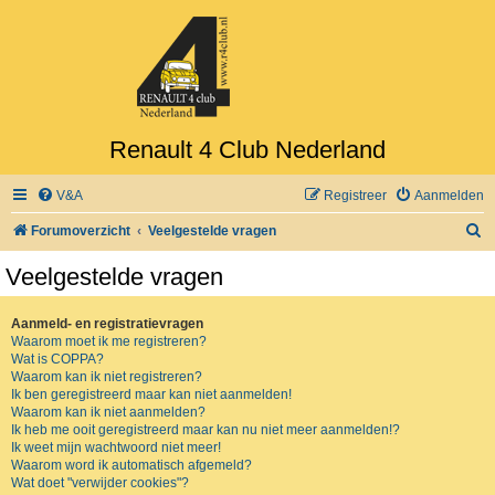
Renault 4 Club Nederland
V&A
Registreer
Aanmelden
Z
Forumoverzicht
Veelgestelde vragen
o
Veelgestelde vragen
e
k
Aanmeld- en registratievragen
Waarom moet ik me registreren?
Wat is COPPA?
Waarom kan ik niet registreren?
Ik ben geregistreerd maar kan niet aanmelden!
Waarom kan ik niet aanmelden?
Ik heb me ooit geregistreerd maar kan nu niet meer aanmelden!?
Ik weet mijn wachtwoord niet meer!
Waarom word ik automatisch afgemeld?
Wat doet "verwijder cookies"?