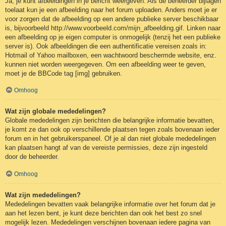
Ja, je kunt afbeeldingen in je bericht weergeven. Als de beheerder bijlagen
toelaat kun je een afbeelding naar het forum uploaden. Anders moet je er
voor zorgen dat de afbeelding op een andere publieke server beschikbaar
is, bijvoorbeeld http://www.voorbeeld.com/mijn_afbeelding.gif. Linken naar
een afbeelding op je eigen computer is onmogelijk (tenzij het een publieke
server is). Ook afbeeldingen die een authentificatie vereisen zoals in:
Hotmail of Yahoo mailboxen, een wachtwoord beschermde website, enz.
kunnen niet worden weergegeven. Om een afbeelding weer te geven,
moet je de BBCode tag [img] gebruiken.
Omhoog
Wat zijn globale mededelingen?
Globale mededelingen zijn berichten die belangrijke informatie bevatten,
je komt ze dan ook op verschillende plaatsen tegen zoals bovenaan ieder
forum en in het gebruikerspaneel. Of je al dan niet globale mededelingen
kan plaatsen hangt af van de vereiste permissies, deze zijn ingesteld
door de beheerder.
Omhoog
Wat zijn mededelingen?
Mededelingen bevatten vaak belangrijke informatie over het forum dat je
aan het lezen bent, je kunt deze berichten dan ook het best zo snel
mogelijk lezen. Mededelingen verschijnen bovenaan iedere pagina van