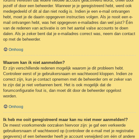
forums vereisen dat iedere nieuwe account geactiveerd wordt, ofwel door
jezelf of door een beheerder. Wanneer je je geregistreerd hebt, werd ook
medegedeeld of dit al dan niet nodig is. Indien je een e-mail ontvangen
hebt, moet je de daarin opgegeven instructies volgen. Als je nooit een e-
mail ontvangen hebt, was het opgegeven e-mailadres dan wel juist? Één
van de redenen van activatie is om het aantal valse accounts te doen
dalen. Als je zeker bent dat je e-mailadres correct was, neem dan contact
op met de beheerder.
Omhoog
Waarom kan ik niet aanmelden?
Er zijn verschillende redenen mogelijk waarom je dit probleem hebt.
Controleer eerst of je gebruikersnaam en wachtwoord kloppen. Indien ze
correct zijn, kun je contact opnemen met de beheerder om er zeker van
te zijn dat je niet verbannen bent. Het is ook mogelijk dat de
forumconfiguratie fout is, dan moet dit door de beheerder opgelost
worden.
Omhoog
Ik heb me ooit geregistreerd maar kan nu niet meer aanmelden!?
De meest voorkomende oorzaken hiervoor zijn: je gaf een verkeerde
gebruikersnaam of wachtwoord op (controleer de e-mail met je registratie
gegevens) of een beheerder heeft je account verwijderd om één of andere