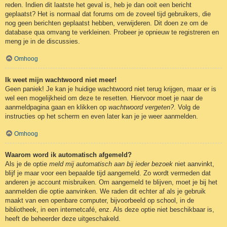
reden. Indien dit laatste het geval is, heb je dan ooit een bericht
geplaatst? Het is normaal dat forums om de zoveel tijd gebruikers, die
nog geen berichten geplaatst hebben, verwijderen. Dit doen ze om de
database qua omvang te verkleinen. Probeer je opnieuw te registreren en
meng je in de discussies.
Omhoog
Ik weet mijn wachtwoord niet meer!
Geen paniek! Je kan je huidige wachtwoord niet terug krijgen, maar er is
wel een mogelijkheid om deze te resetten. Hiervoor moet je naar de
aanmeldpagina gaan en klikken op
wachtwoord vergeten?
. Volg de
instructies op het scherm en even later kan je je weer aanmelden.
Omhoog
Waarom word ik automatisch afgemeld?
Als je de optie
meld mij automatisch aan bij ieder bezoek
niet aanvinkt,
blijf je maar voor een bepaalde tijd aangemeld. Zo wordt vermeden dat
anderen je account misbruiken. Om aangemeld te blijven, moet je bij het
aanmelden die optie aanvinken. We raden dit echter af als je gebruik
maakt van een openbare computer, bijvoorbeeld op school, in de
bibliotheek, in een internetcafé, enz. Als deze optie niet beschikbaar is,
heeft de beheerder deze uitgeschakeld.