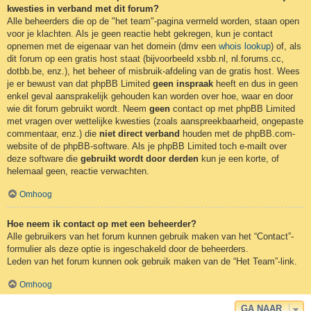
kwesties in verband met dit forum?
Alle beheerders die op de "het team"-pagina vermeld worden, staan open
voor je klachten. Als je geen reactie hebt gekregen, kun je contact
opnemen met de eigenaar van het domein (dmv een
whois lookup
) of, als
dit forum op een gratis host staat (bijvoorbeeld xsbb.nl, nl.forums.cc,
dotbb.be, enz.), het beheer of misbruik-afdeling van de gratis host. Wees
je er bewust van dat phpBB Limited
geen inspraak
heeft en dus in geen
enkel geval aansprakelijk gehouden kan worden over hoe, waar en door
wie dit forum gebruikt wordt. Neem
geen
contact op met phpBB Limited
met vragen over wettelijke kwesties (zoals aanspreekbaarheid, ongepaste
commentaar, enz.) die
niet direct verband
houden met de phpBB.com-
website of de phpBB-software. Als je phpBB Limited toch e-mailt over
deze software die
gebruikt wordt door derden
kun je een korte, of
helemaal geen, reactie verwachten.
Omhoog
Hoe neem ik contact op met een beheerder?
Alle gebruikers van het forum kunnen gebruik maken van het “Contact”-
formulier als deze optie is ingeschakeld door de beheerders.
Leden van het forum kunnen ook gebruik maken van de “Het Team”-link.
Omhoog
GA NAAR