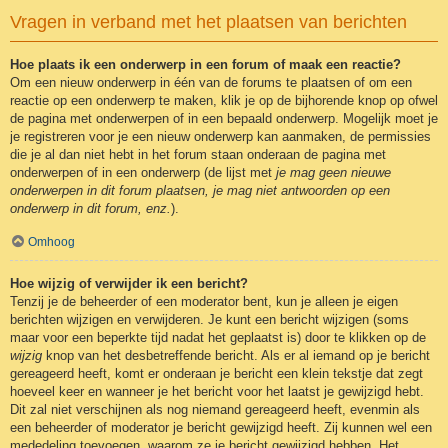
Vragen in verband met het plaatsen van berichten
Hoe plaats ik een onderwerp in een forum of maak een reactie?
Om een nieuw onderwerp in één van de forums te plaatsen of om een
reactie op een onderwerp te maken, klik je op de bijhorende knop op ofwel
de pagina met onderwerpen of in een bepaald onderwerp. Mogelijk moet je
je registreren voor je een nieuw onderwerp kan aanmaken, de permissies
die je al dan niet hebt in het forum staan onderaan de pagina met
onderwerpen of in een onderwerp (de lijst met
je mag geen nieuwe
onderwerpen in dit forum plaatsen, je mag niet antwoorden op een
onderwerp in dit forum, enz.
).
Omhoog
Hoe wijzig of verwijder ik een bericht?
Tenzij je de beheerder of een moderator bent, kun je alleen je eigen
berichten wijzigen en verwijderen. Je kunt een bericht wijzigen (soms
maar voor een beperkte tijd nadat het geplaatst is) door te klikken op de
wijzig
knop van het desbetreffende bericht. Als er al iemand op je bericht
gereageerd heeft, komt er onderaan je bericht een klein tekstje dat zegt
hoeveel keer en wanneer je het bericht voor het laatst je gewijzigd hebt.
Dit zal niet verschijnen als nog niemand gereageerd heeft, evenmin als
een beheerder of moderator je bericht gewijzigd heeft. Zij kunnen wel een
mededeling toevoegen, waarom ze je bericht gewijzigd hebben. Het