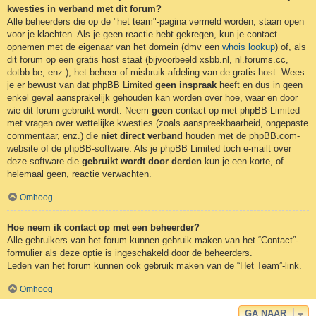
kwesties in verband met dit forum?
Alle beheerders die op de "het team"-pagina vermeld worden, staan open
voor je klachten. Als je geen reactie hebt gekregen, kun je contact
opnemen met de eigenaar van het domein (dmv een
whois lookup
) of, als
dit forum op een gratis host staat (bijvoorbeeld xsbb.nl, nl.forums.cc,
dotbb.be, enz.), het beheer of misbruik-afdeling van de gratis host. Wees
je er bewust van dat phpBB Limited
geen inspraak
heeft en dus in geen
enkel geval aansprakelijk gehouden kan worden over hoe, waar en door
wie dit forum gebruikt wordt. Neem
geen
contact op met phpBB Limited
met vragen over wettelijke kwesties (zoals aanspreekbaarheid, ongepaste
commentaar, enz.) die
niet direct verband
houden met de phpBB.com-
website of de phpBB-software. Als je phpBB Limited toch e-mailt over
deze software die
gebruikt wordt door derden
kun je een korte, of
helemaal geen, reactie verwachten.
Omhoog
Hoe neem ik contact op met een beheerder?
Alle gebruikers van het forum kunnen gebruik maken van het “Contact”-
formulier als deze optie is ingeschakeld door de beheerders.
Leden van het forum kunnen ook gebruik maken van de “Het Team”-link.
Omhoog
GA NAAR