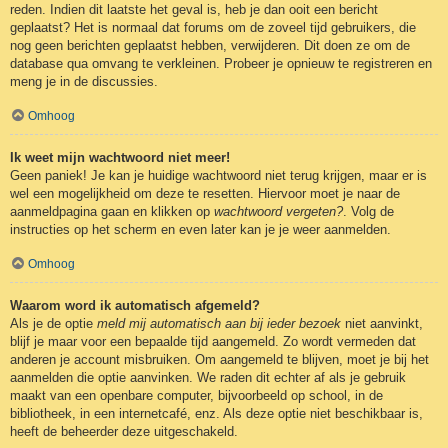
reden. Indien dit laatste het geval is, heb je dan ooit een bericht
geplaatst? Het is normaal dat forums om de zoveel tijd gebruikers, die
nog geen berichten geplaatst hebben, verwijderen. Dit doen ze om de
database qua omvang te verkleinen. Probeer je opnieuw te registreren en
meng je in de discussies.
Omhoog
Ik weet mijn wachtwoord niet meer!
Geen paniek! Je kan je huidige wachtwoord niet terug krijgen, maar er is
wel een mogelijkheid om deze te resetten. Hiervoor moet je naar de
aanmeldpagina gaan en klikken op
wachtwoord vergeten?
. Volg de
instructies op het scherm en even later kan je je weer aanmelden.
Omhoog
Waarom word ik automatisch afgemeld?
Als je de optie
meld mij automatisch aan bij ieder bezoek
niet aanvinkt,
blijf je maar voor een bepaalde tijd aangemeld. Zo wordt vermeden dat
anderen je account misbruiken. Om aangemeld te blijven, moet je bij het
aanmelden die optie aanvinken. We raden dit echter af als je gebruik
maakt van een openbare computer, bijvoorbeeld op school, in de
bibliotheek, in een internetcafé, enz. Als deze optie niet beschikbaar is,
heeft de beheerder deze uitgeschakeld.