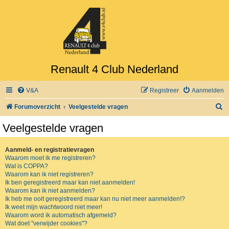
Renault 4 Club Nederland
V&A
Registreer
Aanmelden
Z
Forumoverzicht
Veelgestelde vragen
o
Veelgestelde vragen
e
k
Aanmeld- en registratievragen
Waarom moet ik me registreren?
Wat is COPPA?
Waarom kan ik niet registreren?
Ik ben geregistreerd maar kan niet aanmelden!
Waarom kan ik niet aanmelden?
Ik heb me ooit geregistreerd maar kan nu niet meer aanmelden!?
Ik weet mijn wachtwoord niet meer!
Waarom word ik automatisch afgemeld?
Wat doet "verwijder cookies"?