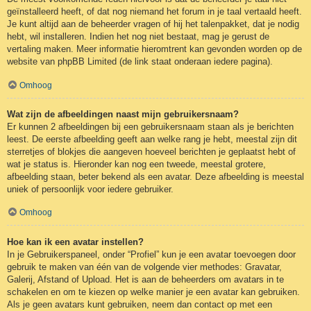
geïnstalleerd heeft, of dat nog niemand het forum in je taal vertaald heeft.
Je kunt altijd aan de beheerder vragen of hij het talenpakket, dat je nodig
hebt, wil installeren. Indien het nog niet bestaat, mag je gerust de
vertaling maken. Meer informatie hieromtrent kan gevonden worden op de
website van phpBB Limited (de link staat onderaan iedere pagina).
Omhoog
Wat zijn de afbeeldingen naast mijn gebruikersnaam?
Er kunnen 2 afbeeldingen bij een gebruikersnaam staan als je berichten
leest. De eerste afbeelding geeft aan welke rang je hebt, meestal zijn dit
sterretjes of blokjes die aangeven hoeveel berichten je geplaatst hebt of
wat je status is. Hieronder kan nog een tweede, meestal grotere,
afbeelding staan, beter bekend als een avatar. Deze afbeelding is meestal
uniek of persoonlijk voor iedere gebruiker.
Omhoog
Hoe kan ik een avatar instellen?
In je Gebruikerspaneel, onder “Profiel” kun je een avatar toevoegen door
gebruik te maken van één van de volgende vier methodes: Gravatar,
Galerij, Afstand of Upload. Het is aan de beheerders om avatars in te
schakelen en om te kiezen op welke manier je een avatar kan gebruiken.
Als je geen avatars kunt gebruiken, neem dan contact op met een