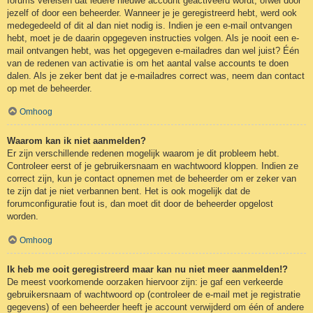
forums vereisen dat iedere nieuwe account geactiveerd wordt, ofwel door
jezelf of door een beheerder. Wanneer je je geregistreerd hebt, werd ook
medegedeeld of dit al dan niet nodig is. Indien je een e-mail ontvangen
hebt, moet je de daarin opgegeven instructies volgen. Als je nooit een e-
mail ontvangen hebt, was het opgegeven e-mailadres dan wel juist? Één
van de redenen van activatie is om het aantal valse accounts te doen
dalen. Als je zeker bent dat je e-mailadres correct was, neem dan contact
op met de beheerder.
Omhoog
Waarom kan ik niet aanmelden?
Er zijn verschillende redenen mogelijk waarom je dit probleem hebt.
Controleer eerst of je gebruikersnaam en wachtwoord kloppen. Indien ze
correct zijn, kun je contact opnemen met de beheerder om er zeker van
te zijn dat je niet verbannen bent. Het is ook mogelijk dat de
forumconfiguratie fout is, dan moet dit door de beheerder opgelost
worden.
Omhoog
Ik heb me ooit geregistreerd maar kan nu niet meer aanmelden!?
De meest voorkomende oorzaken hiervoor zijn: je gaf een verkeerde
gebruikersnaam of wachtwoord op (controleer de e-mail met je registratie
gegevens) of een beheerder heeft je account verwijderd om één of andere