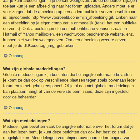
Ja, je kunt afbeeldingen in je bericht weergeven. Als de beheerder bijlagen
toelaat kun je een afbeelding naar het forum uploaden. Anders moet je er
voor zorgen dat de afbeelding op een andere publieke server beschikbaar
is, bijvoorbeeld http://www.voorbeeld.com/mijn_afbeelding.gif. Linken naar
een afbeelding op je eigen computer is onmogelijk (tenzij het een publieke
server is). Ook afbeeldingen die een authentificatie vereisen zoals in:
Hotmail of Yahoo mailboxen, een wachtwoord beschermde website, enz.
kunnen niet worden weergegeven. Om een afbeelding weer te geven,
moet je de BBCode tag [img] gebruiken.
Omhoog
Wat zijn globale mededelingen?
Globale mededelingen zijn berichten die belangrijke informatie bevatten,
je komt ze dan ook op verschillende plaatsen tegen zoals bovenaan ieder
forum en in het gebruikerspaneel. Of je al dan niet globale mededelingen
kan plaatsen hangt af van de vereiste permissies, deze zijn ingesteld
door de beheerder.
Omhoog
Wat zijn mededelingen?
Mededelingen bevatten vaak belangrijke informatie over het forum dat je
aan het lezen bent, je kunt deze berichten dan ook het best zo snel
mogelijk lezen. Mededelingen verschijnen bovenaan iedere pagina van