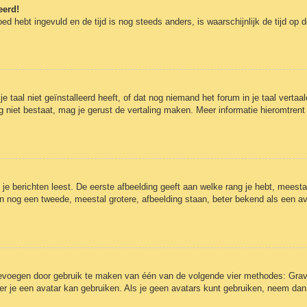
eerd!
oed hebt ingevuld en de tijd is nog steeds anders, is waarschijnlijk de tijd op
aal niet geïnstalleerd heeft, of dat nog niemand het forum in je taal vertaald
t nog niet bestaat, mag je gerust de vertaling maken. Meer informatie hieromt
e berichten leest. De eerste afbeelding geeft aan welke rang je hebt, meestal 
kan nog een tweede, meestal grotere, afbeelding staan, beter bekend als een av
toevoegen door gebruik te maken van één van de volgende vier methodes: Grava
r je een avatar kan gebruiken. Als je geen avatars kunt gebruiken, neem dan