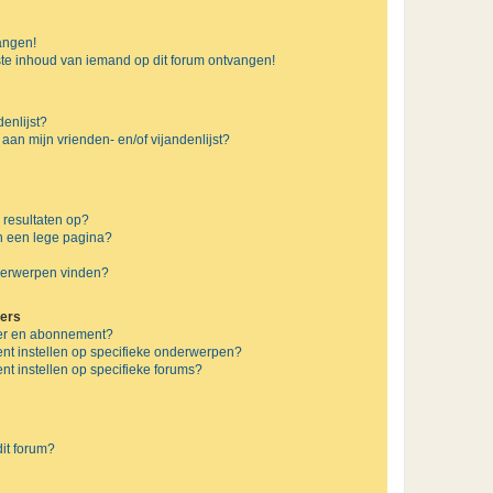
vangen!
te inhoud van iemand op dit forum ontvangen!
enlijst?
 aan mijn vrienden- en/of vijandenlijst?
 resultaten op?
n een lege pagina?
nderwerpen vinden?
ers
jzer en abonnement?
nt instellen op specifieke onderwerpen?
t instellen op specifieke forums?
it forum?