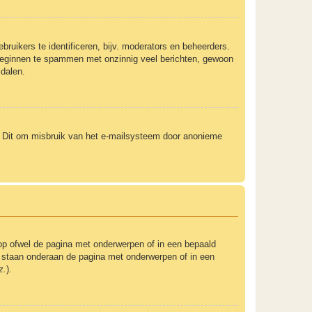
ruikers te identificeren, bijv. moderators en beheerders.
t beginnen te spammen met onzinnig veel berichten, gewoon
 dalen.
). Dit om misbruik van het e-mailsysteem door anonieme
op ofwel de pagina met onderwerpen of in een bepaald
um staan onderaan de pagina met onderwerpen of in een
z.
).