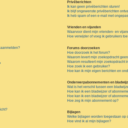
Privéberichten
Ik kan geen privéberichten sturen!
Ik blijf ongewenste privéberichten ont
Ik heb spam of een e-mail met ongepas
Vrienden en vijanden
Waarvoor dient mijn vrienden- en vijand
Hoe verwijder of voeg ik gebruikers toe
me aanmelden?
Forums doorzoeken
Hoe doorzoek ik het forum?
Waarom levert mijn zoekopdracht geen
Waarom resulteert mijn zoekopdracht i
?
Hoe zoek ik een gebruiker?
Hoe kan ik mijn eigen berichten en o
Onderwerpabonnementen en bladwijz
Wat is het verschil tussen een bladwi
Hoe kan ik een bladwijzer of abonneme
Hoe kan ik een bladwijzer of abonnemen
Hoe zeg ik mijn abonnement op?
icht?
Bijlagen
Welke bijlagen worden toegestaan op d
Hoe vind ik al mijn bijlagen?