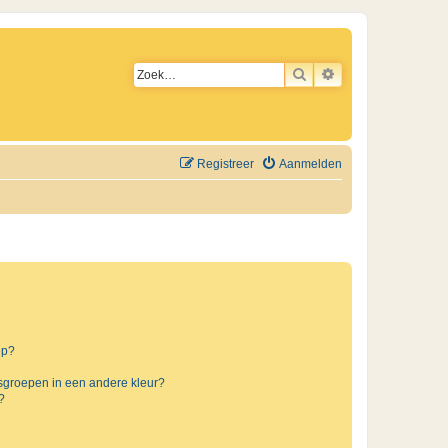
ZOEK
UITGEBREID ZO
Registreer
Aanmelden
ep?
sgroepen in een andere kleur?
?