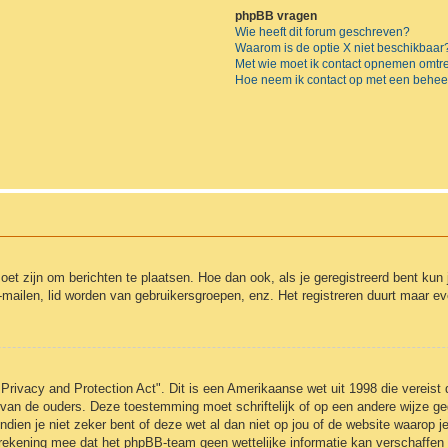
phpBB vragen
Wie heeft dit forum geschreven?
Waarom is de optie X niet beschikbaar
Met wie moet ik contact opnemen omtren
Hoe neem ik contact op met een behee
moet zijn om berichten te plaatsen. Hoe dan ook, als je geregistreerd bent kun
-mailen, lid worden van gebruikersgroepen, enz. Het registreren duurt maar e
Privacy and Protection Act". Dit is een Amerikaanse wet uit 1998 die vereist
 van de ouders. Deze toestemming moet schriftelijk of op een andere wijze 
ndien je niet zeker bent of deze wet al dan niet op jou of de website waarop j
 rekening mee dat het phpBB-team geen wettelijke informatie kan verschaffen