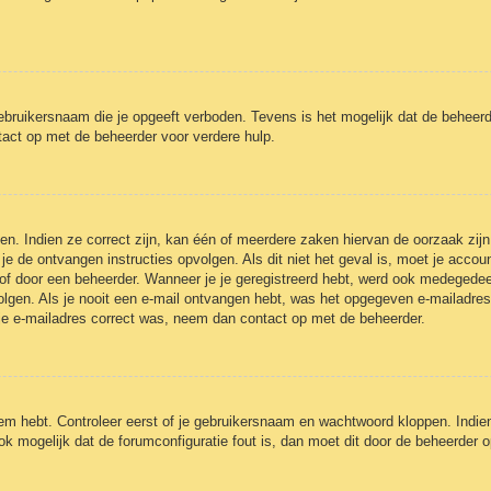
ebruikersnaam die je opgeeft verboden. Tevens is het mogelijk dat de beheerd
act op met de beheerder voor verdere hulp.
n. Indien ze correct zijn, kan één of meerdere zaken hiervan de oorzaak zijn
et je de ontvangen instructies opvolgen. Als dit niet het geval is, moet je a
of door een beheerder. Wanneer je je geregistreerd hebt, werd ook medegedeeld 
olgen. Als je nooit een e-mail ontvangen hebt, was het opgegeven e-mailadres
 je e-mailadres correct was, neem dan contact op met de beheerder.
eem hebt. Controleer eerst of je gebruikersnaam en wachtwoord kloppen. Indie
ook mogelijk dat de forumconfiguratie fout is, dan moet dit door de beheerder 