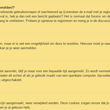
anmelden!?
erkeerde gebruikersnaam of wachtwoord op (controleer de e-mail met je regist
eval is, heb je dan ooit een bericht geplaatst? Het is normaal dat forums om de
g te verkleinen. Probeer je opnieuw te registreren en meng je in de discussi
gen, maar er is wel een mogelijkheid om deze te resetten. Hiervoor moet je n
 kan je je weer aanmelden.
iet aanvinkt, blijf je maar voor een bepaalde tijd aangemeld. Zo wordt verm
raden dit echter af als je gebruik maakt van een openbare computer, bijvoorbee
e uitgeschakeld.
3 zijn aangemaakt, weer verwijderd worden. Deze cookies zorgen ervoor dat j
en je al gelezen hebt.