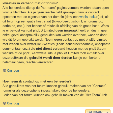
kwesties in verband met dit forum?
Alle beheerders die op de "het team"-pagina vermeld worden, staan open
voor je klachten. Als je geen reactie hebt gekregen, kun je contact
opnemen met de eigenaar van het domein (dmv een
whois lookup
) of, als
dit forum op een gratis host staat (bijvoorbeeld xsbb.nl, nl.forums.cc,
dotbb.be, enz.), het beheer of misbruik-afdeling van de gratis host. Wees
je er bewust van dat phpBB Limited
geen inspraak
heeft en dus in geen
enkel geval aansprakelijk gehouden kan worden over hoe, waar en door
wie dit forum gebruikt wordt. Neem
geen
contact op met phpBB Limited
met vragen over wettelijke kwesties (zoals aanspreekbaarheid, ongepaste
commentaar, enz.) die
niet direct verband
houden met de phpBB.com-
website of de phpBB-software. Als je phpBB Limited toch e-mailt over
deze software die
gebruikt wordt door derden
kun je een korte, of
helemaal geen, reactie verwachten.
Omhoog
Hoe neem ik contact op met een beheerder?
Alle gebruikers van het forum kunnen gebruik maken van het “Contact”-
formulier als deze optie is ingeschakeld door de beheerders.
Leden van het forum kunnen ook gebruik maken van de “Het Team”-link.
Omhoog
GA NAAR