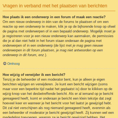
Vragen in verband met het plaatsen van berichten
Hoe plaats ik een onderwerp in een forum of maak een reactie?
Om een nieuw onderwerp in één van de forums te plaatsen of om een
reactie op een onderwerp te maken, klik je op de bijhorende knop op ofwel
de pagina met onderwerpen of in een bepaald onderwerp. Mogelijk moet je
je registreren voor je een nieuw onderwerp kan aanmaken, de permissies
die je al dan niet hebt in het forum staan onderaan de pagina met
onderwerpen of in een onderwerp (de lijst met
je mag geen nieuwe
onderwerpen in dit forum plaatsen, je mag niet antwoorden op een
onderwerp in dit forum, enz.
).
Omhoog
Hoe wijzig of verwijder ik een bericht?
Tenzij je de beheerder of een moderator bent, kun je alleen je eigen
berichten wijzigen en verwijderen. Je kunt een bericht wijzigen (soms
maar voor een beperkte tijd nadat het geplaatst is) door te klikken op de
wijzig
knop van het desbetreffende bericht. Als er al iemand op je bericht
gereageerd heeft, komt er onderaan je bericht een klein tekstje dat zegt
hoeveel keer en wanneer je het bericht voor het laatst je gewijzigd hebt.
Dit zal niet verschijnen als nog niemand gereageerd heeft, evenmin als
een beheerder of moderator je bericht gewijzigd heeft. Zij kunnen wel een
mededeling toevoegen, waarom ze je bericht gewijzigd hebben. Het