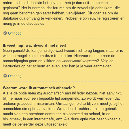
reden. Indien dit laatste het geval is, heb je dan ooit een bericht
geplaatst? Het is normaal dat forums om de zoveel tijd gebruikers, die
nog geen berichten geplaatst hebben, verwijderen. Dit doen ze om de
database qua omvang te verkleinen. Probeer je opnieuw te registreren en
meng je in de discussies.
Omhoog
Ik weet mijn wachtwoord niet meer!
Geen paniek! Je kan je huidige wachtwoord niet terug krijgen, maar er is
wel een mogelijkheid om deze te resetten. Hiervoor moet je naar de
aanmeldpagina gaan en klikken op
wachtwoord vergeten?
. Volg de
instructies op het scherm en even later kan je je weer aanmelden.
Omhoog
Waarom word ik automatisch afgemeld?
Als je de optie
meld mij automatisch aan bij ieder bezoek
niet aanvinkt,
blijf je maar voor een bepaalde tijd aangemeld. Zo wordt vermeden dat
anderen je account misbruiken. Om aangemeld te blijven, moet je bij het
aanmelden die optie aanvinken. We raden dit echter af als je gebruik
maakt van een openbare computer, bijvoorbeeld op school, in de
bibliotheek, in een internetcafé, enz. Als deze optie niet beschikbaar is,
heeft de beheerder deze uitgeschakeld.