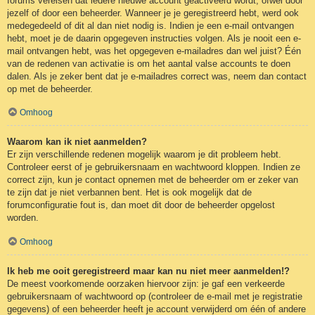
forums vereisen dat iedere nieuwe account geactiveerd wordt, ofwel door
jezelf of door een beheerder. Wanneer je je geregistreerd hebt, werd ook
medegedeeld of dit al dan niet nodig is. Indien je een e-mail ontvangen
hebt, moet je de daarin opgegeven instructies volgen. Als je nooit een e-
mail ontvangen hebt, was het opgegeven e-mailadres dan wel juist? Één
van de redenen van activatie is om het aantal valse accounts te doen
dalen. Als je zeker bent dat je e-mailadres correct was, neem dan contact
op met de beheerder.
Omhoog
Waarom kan ik niet aanmelden?
Er zijn verschillende redenen mogelijk waarom je dit probleem hebt.
Controleer eerst of je gebruikersnaam en wachtwoord kloppen. Indien ze
correct zijn, kun je contact opnemen met de beheerder om er zeker van
te zijn dat je niet verbannen bent. Het is ook mogelijk dat de
forumconfiguratie fout is, dan moet dit door de beheerder opgelost
worden.
Omhoog
Ik heb me ooit geregistreerd maar kan nu niet meer aanmelden!?
De meest voorkomende oorzaken hiervoor zijn: je gaf een verkeerde
gebruikersnaam of wachtwoord op (controleer de e-mail met je registratie
gegevens) of een beheerder heeft je account verwijderd om één of andere