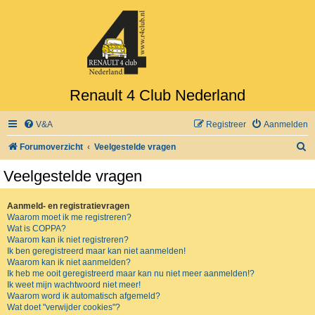
Renault 4 Club Nederland
V&A
Registreer
Aanmelden
Z
Forumoverzicht
Veelgestelde vragen
o
Veelgestelde vragen
e
k
Aanmeld- en registratievragen
Waarom moet ik me registreren?
Wat is COPPA?
Waarom kan ik niet registreren?
Ik ben geregistreerd maar kan niet aanmelden!
Waarom kan ik niet aanmelden?
Ik heb me ooit geregistreerd maar kan nu niet meer aanmelden!?
Ik weet mijn wachtwoord niet meer!
Waarom word ik automatisch afgemeld?
Wat doet "verwijder cookies"?