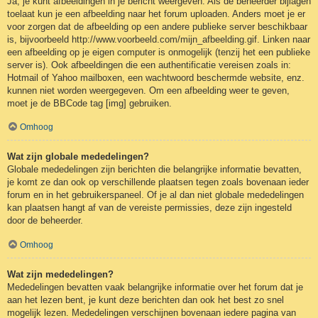
Ja, je kunt afbeeldingen in je bericht weergeven. Als de beheerder bijlagen
toelaat kun je een afbeelding naar het forum uploaden. Anders moet je er
voor zorgen dat de afbeelding op een andere publieke server beschikbaar
is, bijvoorbeeld http://www.voorbeeld.com/mijn_afbeelding.gif. Linken naar
een afbeelding op je eigen computer is onmogelijk (tenzij het een publieke
server is). Ook afbeeldingen die een authentificatie vereisen zoals in:
Hotmail of Yahoo mailboxen, een wachtwoord beschermde website, enz.
kunnen niet worden weergegeven. Om een afbeelding weer te geven,
moet je de BBCode tag [img] gebruiken.
Omhoog
Wat zijn globale mededelingen?
Globale mededelingen zijn berichten die belangrijke informatie bevatten,
je komt ze dan ook op verschillende plaatsen tegen zoals bovenaan ieder
forum en in het gebruikerspaneel. Of je al dan niet globale mededelingen
kan plaatsen hangt af van de vereiste permissies, deze zijn ingesteld
door de beheerder.
Omhoog
Wat zijn mededelingen?
Mededelingen bevatten vaak belangrijke informatie over het forum dat je
aan het lezen bent, je kunt deze berichten dan ook het best zo snel
mogelijk lezen. Mededelingen verschijnen bovenaan iedere pagina van