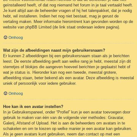
geïnstalleerd heeft, of dat nog niemand het forum in je taal vertaald heeft.
Je kunt altijd aan de beheerder vragen of hij het talenpakket, dat je nodig
hebt, wil installeren. Indien het nog niet bestaat, mag je gerust de
vertaling maken. Meer informatie hieromtrent kan gevonden worden op de
website van phpBB Limited (de link staat onderaan iedere pagina).
Omhoog
Wat zijn de afbeeldingen naast mijn gebruikersnaam?
Er kunnen 2 afbeeldingen bij een gebruikersnaam staan als je berichten
leest. De eerste afbeelding geeft aan welke rang je hebt, meestal zijn dit
sterretjes of blokjes die aangeven hoeveel berichten je geplaatst hebt of
wat je status is. Hieronder kan nog een tweede, meestal grotere,
afbeelding staan, beter bekend als een avatar. Deze afbeelding is meestal
uniek of persoonlijk voor iedere gebruiker.
Omhoog
Hoe kan ik een avatar instellen?
In je Gebruikerspaneel, onder “Profiel” kun je een avatar toevoegen door
gebruik te maken van één van de volgende vier methodes: Gravatar,
Galerij, Afstand of Upload. Het is aan de beheerders om avatars in te
schakelen en om te kiezen op welke manier je een avatar kan gebruiken.
Als je geen avatars kunt gebruiken, neem dan contact op met een