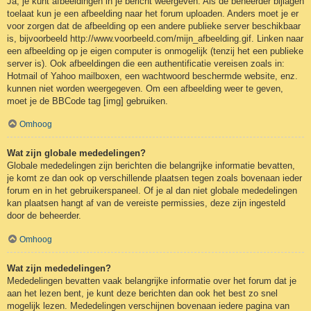
Ja, je kunt afbeeldingen in je bericht weergeven. Als de beheerder bijlagen
toelaat kun je een afbeelding naar het forum uploaden. Anders moet je er
voor zorgen dat de afbeelding op een andere publieke server beschikbaar
is, bijvoorbeeld http://www.voorbeeld.com/mijn_afbeelding.gif. Linken naar
een afbeelding op je eigen computer is onmogelijk (tenzij het een publieke
server is). Ook afbeeldingen die een authentificatie vereisen zoals in:
Hotmail of Yahoo mailboxen, een wachtwoord beschermde website, enz.
kunnen niet worden weergegeven. Om een afbeelding weer te geven,
moet je de BBCode tag [img] gebruiken.
Omhoog
Wat zijn globale mededelingen?
Globale mededelingen zijn berichten die belangrijke informatie bevatten,
je komt ze dan ook op verschillende plaatsen tegen zoals bovenaan ieder
forum en in het gebruikerspaneel. Of je al dan niet globale mededelingen
kan plaatsen hangt af van de vereiste permissies, deze zijn ingesteld
door de beheerder.
Omhoog
Wat zijn mededelingen?
Mededelingen bevatten vaak belangrijke informatie over het forum dat je
aan het lezen bent, je kunt deze berichten dan ook het best zo snel
mogelijk lezen. Mededelingen verschijnen bovenaan iedere pagina van