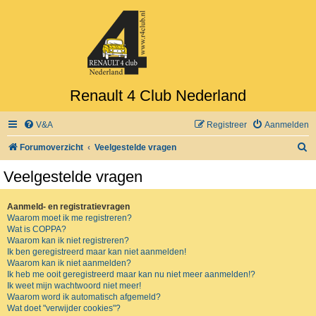
Renault 4 Club Nederland
V&A
Registreer
Aanmelden
Z
Forumoverzicht
Veelgestelde vragen
o
Veelgestelde vragen
e
k
Aanmeld- en registratievragen
Waarom moet ik me registreren?
Wat is COPPA?
Waarom kan ik niet registreren?
Ik ben geregistreerd maar kan niet aanmelden!
Waarom kan ik niet aanmelden?
Ik heb me ooit geregistreerd maar kan nu niet meer aanmelden!?
Ik weet mijn wachtwoord niet meer!
Waarom word ik automatisch afgemeld?
Wat doet "verwijder cookies"?