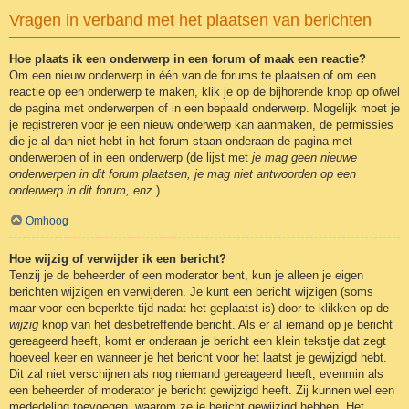
Vragen in verband met het plaatsen van berichten
Hoe plaats ik een onderwerp in een forum of maak een reactie?
Om een nieuw onderwerp in één van de forums te plaatsen of om een
reactie op een onderwerp te maken, klik je op de bijhorende knop op ofwel
de pagina met onderwerpen of in een bepaald onderwerp. Mogelijk moet je
je registreren voor je een nieuw onderwerp kan aanmaken, de permissies
die je al dan niet hebt in het forum staan onderaan de pagina met
onderwerpen of in een onderwerp (de lijst met
je mag geen nieuwe
onderwerpen in dit forum plaatsen, je mag niet antwoorden op een
onderwerp in dit forum, enz.
).
Omhoog
Hoe wijzig of verwijder ik een bericht?
Tenzij je de beheerder of een moderator bent, kun je alleen je eigen
berichten wijzigen en verwijderen. Je kunt een bericht wijzigen (soms
maar voor een beperkte tijd nadat het geplaatst is) door te klikken op de
wijzig
knop van het desbetreffende bericht. Als er al iemand op je bericht
gereageerd heeft, komt er onderaan je bericht een klein tekstje dat zegt
hoeveel keer en wanneer je het bericht voor het laatst je gewijzigd hebt.
Dit zal niet verschijnen als nog niemand gereageerd heeft, evenmin als
een beheerder of moderator je bericht gewijzigd heeft. Zij kunnen wel een
mededeling toevoegen, waarom ze je bericht gewijzigd hebben. Het