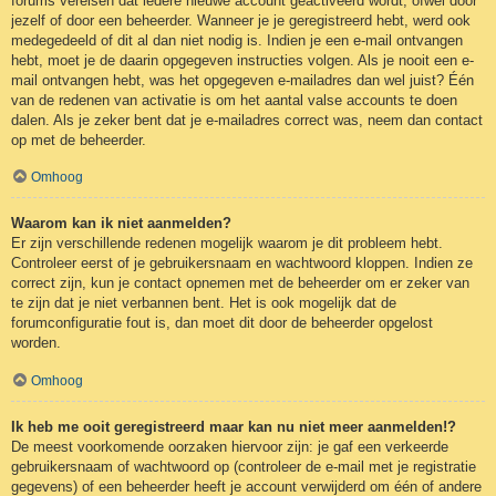
forums vereisen dat iedere nieuwe account geactiveerd wordt, ofwel door
jezelf of door een beheerder. Wanneer je je geregistreerd hebt, werd ook
medegedeeld of dit al dan niet nodig is. Indien je een e-mail ontvangen
hebt, moet je de daarin opgegeven instructies volgen. Als je nooit een e-
mail ontvangen hebt, was het opgegeven e-mailadres dan wel juist? Één
van de redenen van activatie is om het aantal valse accounts te doen
dalen. Als je zeker bent dat je e-mailadres correct was, neem dan contact
op met de beheerder.
Omhoog
Waarom kan ik niet aanmelden?
Er zijn verschillende redenen mogelijk waarom je dit probleem hebt.
Controleer eerst of je gebruikersnaam en wachtwoord kloppen. Indien ze
correct zijn, kun je contact opnemen met de beheerder om er zeker van
te zijn dat je niet verbannen bent. Het is ook mogelijk dat de
forumconfiguratie fout is, dan moet dit door de beheerder opgelost
worden.
Omhoog
Ik heb me ooit geregistreerd maar kan nu niet meer aanmelden!?
De meest voorkomende oorzaken hiervoor zijn: je gaf een verkeerde
gebruikersnaam of wachtwoord op (controleer de e-mail met je registratie
gegevens) of een beheerder heeft je account verwijderd om één of andere