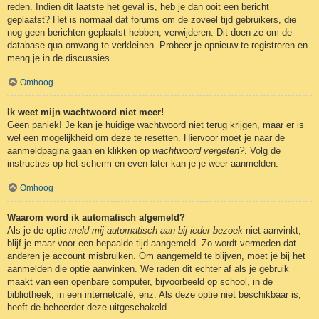
reden. Indien dit laatste het geval is, heb je dan ooit een bericht
geplaatst? Het is normaal dat forums om de zoveel tijd gebruikers, die
nog geen berichten geplaatst hebben, verwijderen. Dit doen ze om de
database qua omvang te verkleinen. Probeer je opnieuw te registreren en
meng je in de discussies.
Omhoog
Ik weet mijn wachtwoord niet meer!
Geen paniek! Je kan je huidige wachtwoord niet terug krijgen, maar er is
wel een mogelijkheid om deze te resetten. Hiervoor moet je naar de
aanmeldpagina gaan en klikken op
wachtwoord vergeten?
. Volg de
instructies op het scherm en even later kan je je weer aanmelden.
Omhoog
Waarom word ik automatisch afgemeld?
Als je de optie
meld mij automatisch aan bij ieder bezoek
niet aanvinkt,
blijf je maar voor een bepaalde tijd aangemeld. Zo wordt vermeden dat
anderen je account misbruiken. Om aangemeld te blijven, moet je bij het
aanmelden die optie aanvinken. We raden dit echter af als je gebruik
maakt van een openbare computer, bijvoorbeeld op school, in de
bibliotheek, in een internetcafé, enz. Als deze optie niet beschikbaar is,
heeft de beheerder deze uitgeschakeld.