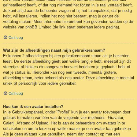
geïnstalleerd heeft, of dat nog niemand het forum in je taal vertaald heeft.
Je kunt altijd aan de beheerder vragen of hij het talenpakket, dat je nodig
hebt, wil installeren. Indien het nog niet bestaat, mag je gerust de
vertaling maken. Meer informatie hieromtrent kan gevonden worden op de
website van phpBB Limited (de link staat onderaan iedere pagina).
Omhoog
Wat zijn de afbeeldingen naast mijn gebruikersnaam?
Er kunnen 2 afbeeldingen bij een gebruikersnaam staan als je berichten
leest. De eerste afbeelding geeft aan welke rang je hebt, meestal zijn dit
sterretjes of blokjes die aangeven hoeveel berichten je geplaatst hebt of
wat je status is. Hieronder kan nog een tweede, meestal grotere,
afbeelding staan, beter bekend als een avatar. Deze afbeelding is meestal
uniek of persoonlijk voor iedere gebruiker.
Omhoog
Hoe kan ik een avatar instellen?
In je Gebruikerspaneel, onder “Profiel” kun je een avatar toevoegen door
gebruik te maken van één van de volgende vier methodes: Gravatar,
Galerij, Afstand of Upload. Het is aan de beheerders om avatars in te
schakelen en om te kiezen op welke manier je een avatar kan gebruiken.
Als je geen avatars kunt gebruiken, neem dan contact op met een