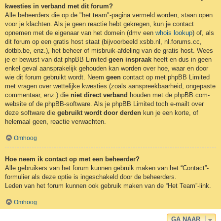
kwesties in verband met dit forum?
Alle beheerders die op de "het team"-pagina vermeld worden, staan open
voor je klachten. Als je geen reactie hebt gekregen, kun je contact
opnemen met de eigenaar van het domein (dmv een
whois lookup
) of, als
dit forum op een gratis host staat (bijvoorbeeld xsbb.nl, nl.forums.cc,
dotbb.be, enz.), het beheer of misbruik-afdeling van de gratis host. Wees
je er bewust van dat phpBB Limited
geen inspraak
heeft en dus in geen
enkel geval aansprakelijk gehouden kan worden over hoe, waar en door
wie dit forum gebruikt wordt. Neem
geen
contact op met phpBB Limited
met vragen over wettelijke kwesties (zoals aanspreekbaarheid, ongepaste
commentaar, enz.) die
niet direct verband
houden met de phpBB.com-
website of de phpBB-software. Als je phpBB Limited toch e-mailt over
deze software die
gebruikt wordt door derden
kun je een korte, of
helemaal geen, reactie verwachten.
Omhoog
Hoe neem ik contact op met een beheerder?
Alle gebruikers van het forum kunnen gebruik maken van het “Contact”-
formulier als deze optie is ingeschakeld door de beheerders.
Leden van het forum kunnen ook gebruik maken van de “Het Team”-link.
Omhoog
GA NAAR