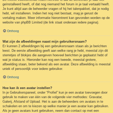
geïnstalleerd heeft, of dat nog niemand het forum in je taal vertaald heeft.
Je kunt altijd aan de beheerder vragen of hij het talenpakket, dat je nodig
hebt, wil installeren. Indien het nog niet bestaat, mag je gerust de
vertaling maken. Meer informatie hieromtrent kan gevonden worden op de
website van phpBB Limited (de link staat onderaan iedere pagina).
Omhoog
Wat zijn de afbeeldingen naast mijn gebruikersnaam?
Er kunnen 2 afbeeldingen bij een gebruikersnaam staan als je berichten
leest. De eerste afbeelding geeft aan welke rang je hebt, meestal zijn dit
sterretjes of blokjes die aangeven hoeveel berichten je geplaatst hebt of
wat je status is. Hieronder kan nog een tweede, meestal grotere,
afbeelding staan, beter bekend als een avatar. Deze afbeelding is meestal
uniek of persoonlijk voor iedere gebruiker.
Omhoog
Hoe kan ik een avatar instellen?
In je Gebruikerspaneel, onder “Profiel” kun je een avatar toevoegen door
gebruik te maken van één van de volgende vier methodes: Gravatar,
Galerij, Afstand of Upload. Het is aan de beheerders om avatars in te
schakelen en om te kiezen op welke manier je een avatar kan gebruiken.
Als je geen avatars kunt gebruiken, neem dan contact op met een