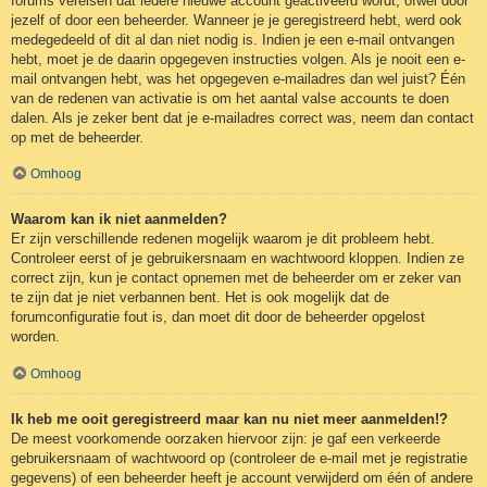
forums vereisen dat iedere nieuwe account geactiveerd wordt, ofwel door
jezelf of door een beheerder. Wanneer je je geregistreerd hebt, werd ook
medegedeeld of dit al dan niet nodig is. Indien je een e-mail ontvangen
hebt, moet je de daarin opgegeven instructies volgen. Als je nooit een e-
mail ontvangen hebt, was het opgegeven e-mailadres dan wel juist? Één
van de redenen van activatie is om het aantal valse accounts te doen
dalen. Als je zeker bent dat je e-mailadres correct was, neem dan contact
op met de beheerder.
Omhoog
Waarom kan ik niet aanmelden?
Er zijn verschillende redenen mogelijk waarom je dit probleem hebt.
Controleer eerst of je gebruikersnaam en wachtwoord kloppen. Indien ze
correct zijn, kun je contact opnemen met de beheerder om er zeker van
te zijn dat je niet verbannen bent. Het is ook mogelijk dat de
forumconfiguratie fout is, dan moet dit door de beheerder opgelost
worden.
Omhoog
Ik heb me ooit geregistreerd maar kan nu niet meer aanmelden!?
De meest voorkomende oorzaken hiervoor zijn: je gaf een verkeerde
gebruikersnaam of wachtwoord op (controleer de e-mail met je registratie
gegevens) of een beheerder heeft je account verwijderd om één of andere