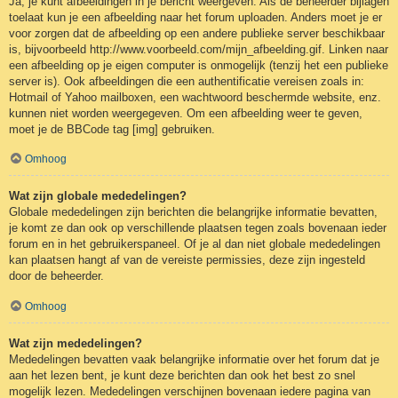
Ja, je kunt afbeeldingen in je bericht weergeven. Als de beheerder bijlagen
toelaat kun je een afbeelding naar het forum uploaden. Anders moet je er
voor zorgen dat de afbeelding op een andere publieke server beschikbaar
is, bijvoorbeeld http://www.voorbeeld.com/mijn_afbeelding.gif. Linken naar
een afbeelding op je eigen computer is onmogelijk (tenzij het een publieke
server is). Ook afbeeldingen die een authentificatie vereisen zoals in:
Hotmail of Yahoo mailboxen, een wachtwoord beschermde website, enz.
kunnen niet worden weergegeven. Om een afbeelding weer te geven,
moet je de BBCode tag [img] gebruiken.
Omhoog
Wat zijn globale mededelingen?
Globale mededelingen zijn berichten die belangrijke informatie bevatten,
je komt ze dan ook op verschillende plaatsen tegen zoals bovenaan ieder
forum en in het gebruikerspaneel. Of je al dan niet globale mededelingen
kan plaatsen hangt af van de vereiste permissies, deze zijn ingesteld
door de beheerder.
Omhoog
Wat zijn mededelingen?
Mededelingen bevatten vaak belangrijke informatie over het forum dat je
aan het lezen bent, je kunt deze berichten dan ook het best zo snel
mogelijk lezen. Mededelingen verschijnen bovenaan iedere pagina van