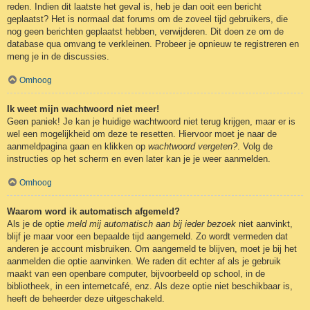
reden. Indien dit laatste het geval is, heb je dan ooit een bericht
geplaatst? Het is normaal dat forums om de zoveel tijd gebruikers, die
nog geen berichten geplaatst hebben, verwijderen. Dit doen ze om de
database qua omvang te verkleinen. Probeer je opnieuw te registreren en
meng je in de discussies.
Omhoog
Ik weet mijn wachtwoord niet meer!
Geen paniek! Je kan je huidige wachtwoord niet terug krijgen, maar er is
wel een mogelijkheid om deze te resetten. Hiervoor moet je naar de
aanmeldpagina gaan en klikken op
wachtwoord vergeten?
. Volg de
instructies op het scherm en even later kan je je weer aanmelden.
Omhoog
Waarom word ik automatisch afgemeld?
Als je de optie
meld mij automatisch aan bij ieder bezoek
niet aanvinkt,
blijf je maar voor een bepaalde tijd aangemeld. Zo wordt vermeden dat
anderen je account misbruiken. Om aangemeld te blijven, moet je bij het
aanmelden die optie aanvinken. We raden dit echter af als je gebruik
maakt van een openbare computer, bijvoorbeeld op school, in de
bibliotheek, in een internetcafé, enz. Als deze optie niet beschikbaar is,
heeft de beheerder deze uitgeschakeld.