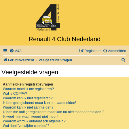
Renault 4 Club Nederland
V&A
Registreer
Aanmelden
Z
Forumoverzicht
Veelgestelde vragen
o
Veelgestelde vragen
e
k
Aanmeld- en registratievragen
Waarom moet ik me registreren?
Wat is COPPA?
Waarom kan ik niet registreren?
Ik ben geregistreerd maar kan niet aanmelden!
Waarom kan ik niet aanmelden?
Ik heb me ooit geregistreerd maar kan nu niet meer aanmelden!?
Ik weet mijn wachtwoord niet meer!
Waarom word ik automatisch afgemeld?
Wat doet "verwijder cookies"?