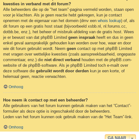
kwesties in verband met dit forum?
Alle beheerders die op de "het team"-pagina vermeld worden, staan open
voor je klachten. Als je geen reactie hebt gekregen, kun je contact
opnemen met de eigenaar van het domein (dmv een
whois lookup
) of, als
dit forum op een gratis host staat (bijvoorbeeld xsbb.nl, nl.forums.cc,
dotbb.be, enz.), het beheer of misbruik-afdeling van de gratis host. Wees
je er bewust van dat phpBB Limited
geen inspraak
heeft en dus in geen
enkel geval aansprakelijk gehouden kan worden over hoe, waar en door
wie dit forum gebruikt wordt. Neem
geen
contact op met phpBB Limited
met vragen over wettelijke kwesties (zoals aanspreekbaarheid, ongepaste
commentaar, enz.) die
niet direct verband
houden met de phpBB.com-
website of de phpBB-software. Als je phpBB Limited toch e-mailt over
deze software die
gebruikt wordt door derden
kun je een korte, of
helemaal geen, reactie verwachten.
Omhoog
Hoe neem ik contact op met een beheerder?
Alle gebruikers van het forum kunnen gebruik maken van het “Contact”-
formulier als deze optie is ingeschakeld door de beheerders.
Leden van het forum kunnen ook gebruik maken van de “Het Team”-link.
Omhoog
GA NAAR