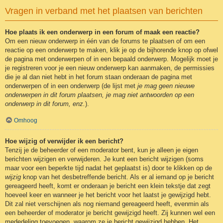
Vragen in verband met het plaatsen van berichten
Hoe plaats ik een onderwerp in een forum of maak een reactie?
Om een nieuw onderwerp in één van de forums te plaatsen of om een
reactie op een onderwerp te maken, klik je op de bijhorende knop op ofwel
de pagina met onderwerpen of in een bepaald onderwerp. Mogelijk moet je
je registreren voor je een nieuw onderwerp kan aanmaken, de permissies
die je al dan niet hebt in het forum staan onderaan de pagina met
onderwerpen of in een onderwerp (de lijst met
je mag geen nieuwe
onderwerpen in dit forum plaatsen, je mag niet antwoorden op een
onderwerp in dit forum, enz.
).
Omhoog
Hoe wijzig of verwijder ik een bericht?
Tenzij je de beheerder of een moderator bent, kun je alleen je eigen
berichten wijzigen en verwijderen. Je kunt een bericht wijzigen (soms
maar voor een beperkte tijd nadat het geplaatst is) door te klikken op de
wijzig
knop van het desbetreffende bericht. Als er al iemand op je bericht
gereageerd heeft, komt er onderaan je bericht een klein tekstje dat zegt
hoeveel keer en wanneer je het bericht voor het laatst je gewijzigd hebt.
Dit zal niet verschijnen als nog niemand gereageerd heeft, evenmin als
een beheerder of moderator je bericht gewijzigd heeft. Zij kunnen wel een
mededeling toevoegen, waarom ze je bericht gewijzigd hebben. Het