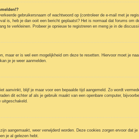
anmelden!?
erkeerde gebruikersnaam of wachtwoord op (controleer de e-mail met je regist
eval is, heb je dan ooit een bericht geplaatst? Het is normaal dat forums om de
g te verkleinen. Probeer je opnieuw te registreren en meng je in de discussi
gen, maar er is wel een mogelijkheid om deze te resetten. Hiervoor moet je n
 kan je je weer aanmelden.
iet aanvinkt, blijf je maar voor een bepaalde tijd aangemeld. Zo wordt verm
raden dit echter af als je gebruik maakt van een openbare computer, bijvoorbee
e uitgeschakeld.
3 zijn aangemaakt, weer verwijderd worden. Deze cookies zorgen ervoor dat j
en je al gelezen hebt.