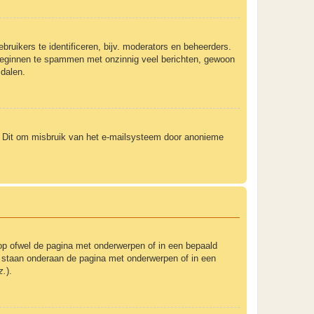
ruikers te identificeren, bijv. moderators en beheerders.
t beginnen te spammen met onzinnig veel berichten, gewoon
 dalen.
). Dit om misbruik van het e-mailsysteem door anonieme
op ofwel de pagina met onderwerpen of in een bepaald
um staan onderaan de pagina met onderwerpen of in een
z.
).