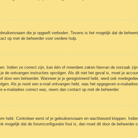
ebruikersnaam die je opgeeft verboden. Tevens is het mogelijk dat de beheerd
act op met de beheerder voor verdere hulp.
n. Indien ze correct zijn, kan één of meerdere zaken hiervan de oorzaak zijn
et je de ontvangen instructies opvolgen. Als dit niet het geval is, moet je a
of door een beheerder. Wanneer je je geregistreerd hebt, werd ook medegedeeld 
olgen. Als je nooit een e-mail ontvangen hebt, was het opgegeven e-mailadres
 je e-mailadres correct was, neem dan contact op met de beheerder.
eem hebt. Controleer eerst of je gebruikersnaam en wachtwoord kloppen. Indie
ook mogelijk dat de forumconfiguratie fout is, dan moet dit door de beheerder 