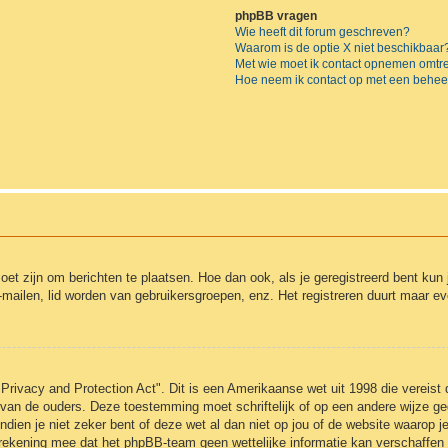
phpBB vragen
Wie heeft dit forum geschreven?
Waarom is de optie X niet beschikbaar
Met wie moet ik contact opnemen omtren
Hoe neem ik contact op met een behee
moet zijn om berichten te plaatsen. Hoe dan ook, als je geregistreerd bent kun
-mailen, lid worden van gebruikersgroepen, enz. Het registreren duurt maar e
Privacy and Protection Act". Dit is een Amerikaanse wet uit 1998 die vereist
 van de ouders. Deze toestemming moet schriftelijk of op een andere wijze 
ndien je niet zeker bent of deze wet al dan niet op jou of de website waarop j
 rekening mee dat het phpBB-team geen wettelijke informatie kan verschaffen