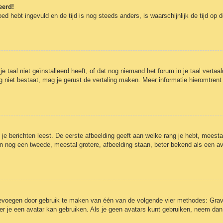
eerd!
oed hebt ingevuld en de tijd is nog steeds anders, is waarschijnlijk de tijd op
aal niet geïnstalleerd heeft, of dat nog niemand het forum in je taal vertaald
t nog niet bestaat, mag je gerust de vertaling maken. Meer informatie hieromt
e berichten leest. De eerste afbeelding geeft aan welke rang je hebt, meestal 
kan nog een tweede, meestal grotere, afbeelding staan, beter bekend als een av
toevoegen door gebruik te maken van één van de volgende vier methodes: Grava
r je een avatar kan gebruiken. Als je geen avatars kunt gebruiken, neem dan