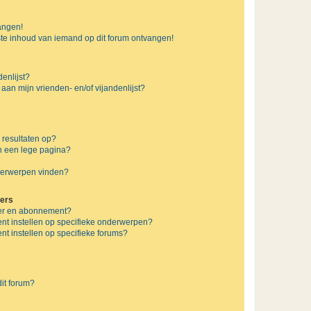
vangen!
te inhoud van iemand op dit forum ontvangen!
enlijst?
 aan mijn vrienden- en/of vijandenlijst?
 resultaten op?
n een lege pagina?
nderwerpen vinden?
ers
jzer en abonnement?
nt instellen op specifieke onderwerpen?
t instellen op specifieke forums?
it forum?