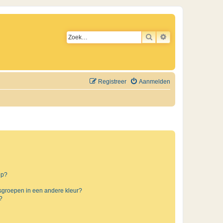
ZOEK
UITGEBREID ZO
Registreer
Aanmelden
ep?
sgroepen in een andere kleur?
?