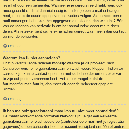
forums vereisen dat iedere nieuwe account geactiveerd wordt, ofwel door
jezelf of door een beheerder. Wanneer je je geregistreerd hebt, werd ook
medegedeeld of dit al dan niet nodig is. Indien je een e-mail ontvangen
hebt, moet je de daarin opgegeven instructies volgen. Als je nooit een e-
mail ontvangen hebt, was het opgegeven e-mailadres dan wel juist? Één
van de redenen van activatie is om het aantal valse accounts te doen
dalen. Als je zeker bent dat je e-mailadres correct was, neem dan contact
op met de beheerder.
Omhoog
Waarom kan ik niet aanmelden?
Er zijn verschillende redenen mogelijk waarom je dit probleem hebt.
Controleer eerst of je gebruikersnaam en wachtwoord kloppen. Indien ze
correct zijn, kun je contact opnemen met de beheerder om er zeker van
te zijn dat je niet verbannen bent. Het is ook mogelijk dat de
forumconfiguratie fout is, dan moet dit door de beheerder opgelost
worden.
Omhoog
Ik heb me ooit geregistreerd maar kan nu niet meer aanmelden!?
De meest voorkomende oorzaken hiervoor zijn: je gaf een verkeerde
gebruikersnaam of wachtwoord op (controleer de e-mail met je registratie
gegevens) of een beheerder heeft je account verwijderd om één of andere