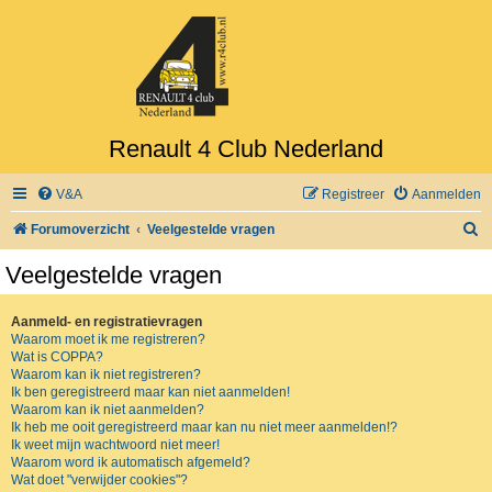
Renault 4 Club Nederland
V&A
Registreer
Aanmelden
Z
Forumoverzicht
Veelgestelde vragen
o
Veelgestelde vragen
e
k
Aanmeld- en registratievragen
Waarom moet ik me registreren?
Wat is COPPA?
Waarom kan ik niet registreren?
Ik ben geregistreerd maar kan niet aanmelden!
Waarom kan ik niet aanmelden?
Ik heb me ooit geregistreerd maar kan nu niet meer aanmelden!?
Ik weet mijn wachtwoord niet meer!
Waarom word ik automatisch afgemeld?
Wat doet "verwijder cookies"?