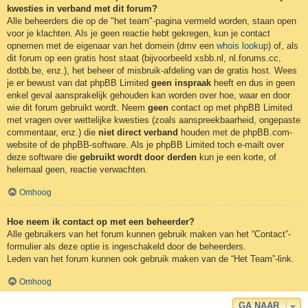
kwesties in verband met dit forum?
Alle beheerders die op de "het team"-pagina vermeld worden, staan open
voor je klachten. Als je geen reactie hebt gekregen, kun je contact
opnemen met de eigenaar van het domein (dmv een
whois lookup
) of, als
dit forum op een gratis host staat (bijvoorbeeld xsbb.nl, nl.forums.cc,
dotbb.be, enz.), het beheer of misbruik-afdeling van de gratis host. Wees
je er bewust van dat phpBB Limited
geen inspraak
heeft en dus in geen
enkel geval aansprakelijk gehouden kan worden over hoe, waar en door
wie dit forum gebruikt wordt. Neem
geen
contact op met phpBB Limited
met vragen over wettelijke kwesties (zoals aanspreekbaarheid, ongepaste
commentaar, enz.) die
niet direct verband
houden met de phpBB.com-
website of de phpBB-software. Als je phpBB Limited toch e-mailt over
deze software die
gebruikt wordt door derden
kun je een korte, of
helemaal geen, reactie verwachten.
Omhoog
Hoe neem ik contact op met een beheerder?
Alle gebruikers van het forum kunnen gebruik maken van het “Contact”-
formulier als deze optie is ingeschakeld door de beheerders.
Leden van het forum kunnen ook gebruik maken van de “Het Team”-link.
Omhoog
GA NAAR