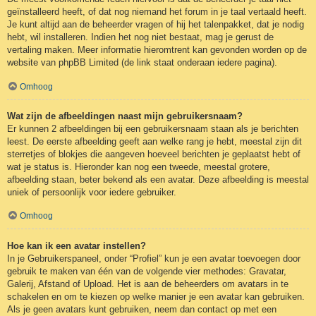
geïnstalleerd heeft, of dat nog niemand het forum in je taal vertaald heeft.
Je kunt altijd aan de beheerder vragen of hij het talenpakket, dat je nodig
hebt, wil installeren. Indien het nog niet bestaat, mag je gerust de
vertaling maken. Meer informatie hieromtrent kan gevonden worden op de
website van phpBB Limited (de link staat onderaan iedere pagina).
Omhoog
Wat zijn de afbeeldingen naast mijn gebruikersnaam?
Er kunnen 2 afbeeldingen bij een gebruikersnaam staan als je berichten
leest. De eerste afbeelding geeft aan welke rang je hebt, meestal zijn dit
sterretjes of blokjes die aangeven hoeveel berichten je geplaatst hebt of
wat je status is. Hieronder kan nog een tweede, meestal grotere,
afbeelding staan, beter bekend als een avatar. Deze afbeelding is meestal
uniek of persoonlijk voor iedere gebruiker.
Omhoog
Hoe kan ik een avatar instellen?
In je Gebruikerspaneel, onder “Profiel” kun je een avatar toevoegen door
gebruik te maken van één van de volgende vier methodes: Gravatar,
Galerij, Afstand of Upload. Het is aan de beheerders om avatars in te
schakelen en om te kiezen op welke manier je een avatar kan gebruiken.
Als je geen avatars kunt gebruiken, neem dan contact op met een