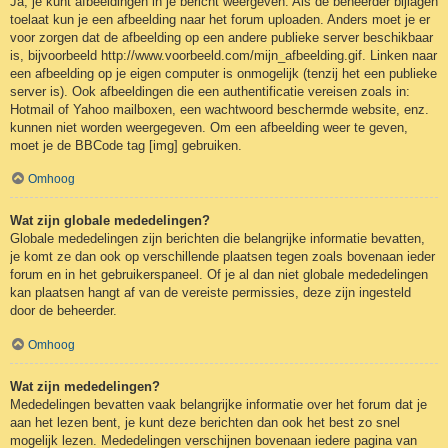
Ja, je kunt afbeeldingen in je bericht weergeven. Als de beheerder bijlagen
toelaat kun je een afbeelding naar het forum uploaden. Anders moet je er
voor zorgen dat de afbeelding op een andere publieke server beschikbaar
is, bijvoorbeeld http://www.voorbeeld.com/mijn_afbeelding.gif. Linken naar
een afbeelding op je eigen computer is onmogelijk (tenzij het een publieke
server is). Ook afbeeldingen die een authentificatie vereisen zoals in:
Hotmail of Yahoo mailboxen, een wachtwoord beschermde website, enz.
kunnen niet worden weergegeven. Om een afbeelding weer te geven,
moet je de BBCode tag [img] gebruiken.
Omhoog
Wat zijn globale mededelingen?
Globale mededelingen zijn berichten die belangrijke informatie bevatten,
je komt ze dan ook op verschillende plaatsen tegen zoals bovenaan ieder
forum en in het gebruikerspaneel. Of je al dan niet globale mededelingen
kan plaatsen hangt af van de vereiste permissies, deze zijn ingesteld
door de beheerder.
Omhoog
Wat zijn mededelingen?
Mededelingen bevatten vaak belangrijke informatie over het forum dat je
aan het lezen bent, je kunt deze berichten dan ook het best zo snel
mogelijk lezen. Mededelingen verschijnen bovenaan iedere pagina van