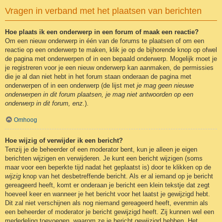
Vragen in verband met het plaatsen van berichten
Hoe plaats ik een onderwerp in een forum of maak een reactie?
Om een nieuw onderwerp in één van de forums te plaatsen of om een
reactie op een onderwerp te maken, klik je op de bijhorende knop op ofwel
de pagina met onderwerpen of in een bepaald onderwerp. Mogelijk moet je
je registreren voor je een nieuw onderwerp kan aanmaken, de permissies
die je al dan niet hebt in het forum staan onderaan de pagina met
onderwerpen of in een onderwerp (de lijst met
je mag geen nieuwe
onderwerpen in dit forum plaatsen, je mag niet antwoorden op een
onderwerp in dit forum, enz.
).
Omhoog
Hoe wijzig of verwijder ik een bericht?
Tenzij je de beheerder of een moderator bent, kun je alleen je eigen
berichten wijzigen en verwijderen. Je kunt een bericht wijzigen (soms
maar voor een beperkte tijd nadat het geplaatst is) door te klikken op de
wijzig
knop van het desbetreffende bericht. Als er al iemand op je bericht
gereageerd heeft, komt er onderaan je bericht een klein tekstje dat zegt
hoeveel keer en wanneer je het bericht voor het laatst je gewijzigd hebt.
Dit zal niet verschijnen als nog niemand gereageerd heeft, evenmin als
een beheerder of moderator je bericht gewijzigd heeft. Zij kunnen wel een
mededeling toevoegen, waarom ze je bericht gewijzigd hebben. Het