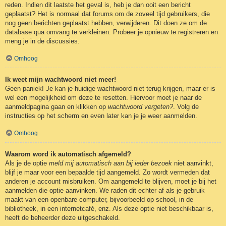
reden. Indien dit laatste het geval is, heb je dan ooit een bericht
geplaatst? Het is normaal dat forums om de zoveel tijd gebruikers, die
nog geen berichten geplaatst hebben, verwijderen. Dit doen ze om de
database qua omvang te verkleinen. Probeer je opnieuw te registreren en
meng je in de discussies.
Omhoog
Ik weet mijn wachtwoord niet meer!
Geen paniek! Je kan je huidige wachtwoord niet terug krijgen, maar er is
wel een mogelijkheid om deze te resetten. Hiervoor moet je naar de
aanmeldpagina gaan en klikken op
wachtwoord vergeten?
. Volg de
instructies op het scherm en even later kan je je weer aanmelden.
Omhoog
Waarom word ik automatisch afgemeld?
Als je de optie
meld mij automatisch aan bij ieder bezoek
niet aanvinkt,
blijf je maar voor een bepaalde tijd aangemeld. Zo wordt vermeden dat
anderen je account misbruiken. Om aangemeld te blijven, moet je bij het
aanmelden die optie aanvinken. We raden dit echter af als je gebruik
maakt van een openbare computer, bijvoorbeeld op school, in de
bibliotheek, in een internetcafé, enz. Als deze optie niet beschikbaar is,
heeft de beheerder deze uitgeschakeld.