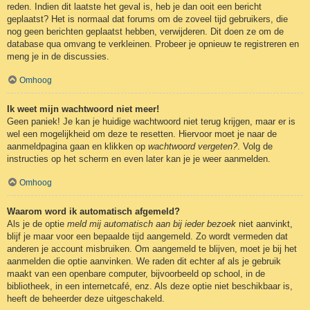
reden. Indien dit laatste het geval is, heb je dan ooit een bericht
geplaatst? Het is normaal dat forums om de zoveel tijd gebruikers, die
nog geen berichten geplaatst hebben, verwijderen. Dit doen ze om de
database qua omvang te verkleinen. Probeer je opnieuw te registreren en
meng je in de discussies.
Omhoog
Ik weet mijn wachtwoord niet meer!
Geen paniek! Je kan je huidige wachtwoord niet terug krijgen, maar er is
wel een mogelijkheid om deze te resetten. Hiervoor moet je naar de
aanmeldpagina gaan en klikken op
wachtwoord vergeten?
. Volg de
instructies op het scherm en even later kan je je weer aanmelden.
Omhoog
Waarom word ik automatisch afgemeld?
Als je de optie
meld mij automatisch aan bij ieder bezoek
niet aanvinkt,
blijf je maar voor een bepaalde tijd aangemeld. Zo wordt vermeden dat
anderen je account misbruiken. Om aangemeld te blijven, moet je bij het
aanmelden die optie aanvinken. We raden dit echter af als je gebruik
maakt van een openbare computer, bijvoorbeeld op school, in de
bibliotheek, in een internetcafé, enz. Als deze optie niet beschikbaar is,
heeft de beheerder deze uitgeschakeld.