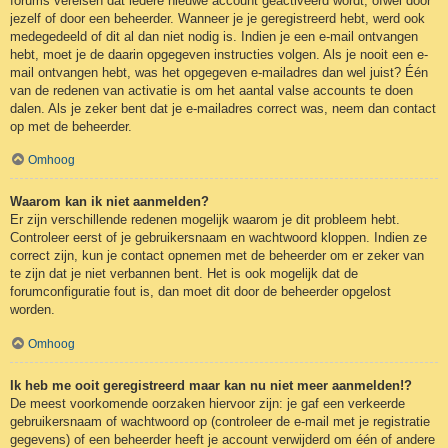
forums vereisen dat iedere nieuwe account geactiveerd wordt, ofwel door
jezelf of door een beheerder. Wanneer je je geregistreerd hebt, werd ook
medegedeeld of dit al dan niet nodig is. Indien je een e-mail ontvangen
hebt, moet je de daarin opgegeven instructies volgen. Als je nooit een e-
mail ontvangen hebt, was het opgegeven e-mailadres dan wel juist? Één
van de redenen van activatie is om het aantal valse accounts te doen
dalen. Als je zeker bent dat je e-mailadres correct was, neem dan contact
op met de beheerder.
Omhoog
Waarom kan ik niet aanmelden?
Er zijn verschillende redenen mogelijk waarom je dit probleem hebt.
Controleer eerst of je gebruikersnaam en wachtwoord kloppen. Indien ze
correct zijn, kun je contact opnemen met de beheerder om er zeker van
te zijn dat je niet verbannen bent. Het is ook mogelijk dat de
forumconfiguratie fout is, dan moet dit door de beheerder opgelost
worden.
Omhoog
Ik heb me ooit geregistreerd maar kan nu niet meer aanmelden!?
De meest voorkomende oorzaken hiervoor zijn: je gaf een verkeerde
gebruikersnaam of wachtwoord op (controleer de e-mail met je registratie
gegevens) of een beheerder heeft je account verwijderd om één of andere