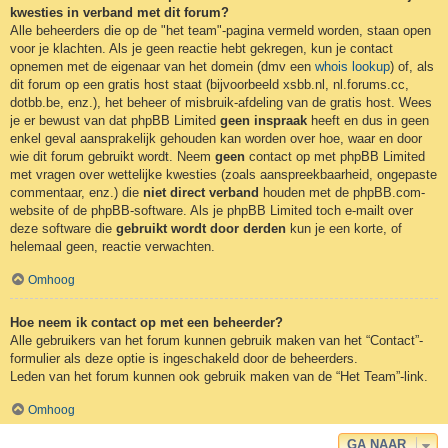
kwesties in verband met dit forum?
Alle beheerders die op de "het team"-pagina vermeld worden, staan open
voor je klachten. Als je geen reactie hebt gekregen, kun je contact
opnemen met de eigenaar van het domein (dmv een
whois lookup
) of, als
dit forum op een gratis host staat (bijvoorbeeld xsbb.nl, nl.forums.cc,
dotbb.be, enz.), het beheer of misbruik-afdeling van de gratis host. Wees
je er bewust van dat phpBB Limited
geen inspraak
heeft en dus in geen
enkel geval aansprakelijk gehouden kan worden over hoe, waar en door
wie dit forum gebruikt wordt. Neem
geen
contact op met phpBB Limited
met vragen over wettelijke kwesties (zoals aanspreekbaarheid, ongepaste
commentaar, enz.) die
niet direct verband
houden met de phpBB.com-
website of de phpBB-software. Als je phpBB Limited toch e-mailt over
deze software die
gebruikt wordt door derden
kun je een korte, of
helemaal geen, reactie verwachten.
Omhoog
Hoe neem ik contact op met een beheerder?
Alle gebruikers van het forum kunnen gebruik maken van het “Contact”-
formulier als deze optie is ingeschakeld door de beheerders.
Leden van het forum kunnen ook gebruik maken van de “Het Team”-link.
Omhoog
GA NAAR