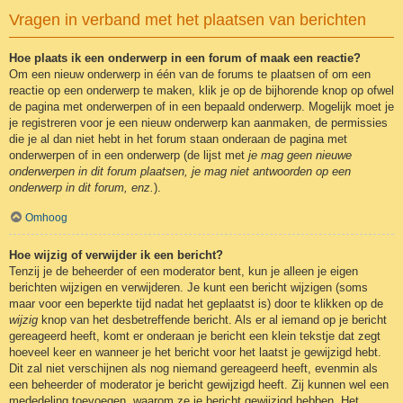
Vragen in verband met het plaatsen van berichten
Hoe plaats ik een onderwerp in een forum of maak een reactie?
Om een nieuw onderwerp in één van de forums te plaatsen of om een
reactie op een onderwerp te maken, klik je op de bijhorende knop op ofwel
de pagina met onderwerpen of in een bepaald onderwerp. Mogelijk moet je
je registreren voor je een nieuw onderwerp kan aanmaken, de permissies
die je al dan niet hebt in het forum staan onderaan de pagina met
onderwerpen of in een onderwerp (de lijst met
je mag geen nieuwe
onderwerpen in dit forum plaatsen, je mag niet antwoorden op een
onderwerp in dit forum, enz.
).
Omhoog
Hoe wijzig of verwijder ik een bericht?
Tenzij je de beheerder of een moderator bent, kun je alleen je eigen
berichten wijzigen en verwijderen. Je kunt een bericht wijzigen (soms
maar voor een beperkte tijd nadat het geplaatst is) door te klikken op de
wijzig
knop van het desbetreffende bericht. Als er al iemand op je bericht
gereageerd heeft, komt er onderaan je bericht een klein tekstje dat zegt
hoeveel keer en wanneer je het bericht voor het laatst je gewijzigd hebt.
Dit zal niet verschijnen als nog niemand gereageerd heeft, evenmin als
een beheerder of moderator je bericht gewijzigd heeft. Zij kunnen wel een
mededeling toevoegen, waarom ze je bericht gewijzigd hebben. Het