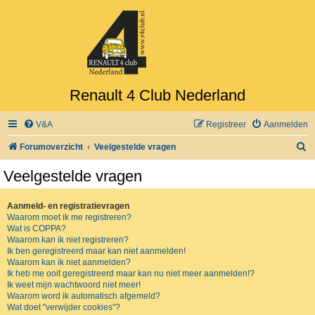
Renault 4 Club Nederland
V&A
Registreer
Aanmelden
Z
Forumoverzicht
Veelgestelde vragen
o
Veelgestelde vragen
e
k
Aanmeld- en registratievragen
Waarom moet ik me registreren?
Wat is COPPA?
Waarom kan ik niet registreren?
Ik ben geregistreerd maar kan niet aanmelden!
Waarom kan ik niet aanmelden?
Ik heb me ooit geregistreerd maar kan nu niet meer aanmelden!?
Ik weet mijn wachtwoord niet meer!
Waarom word ik automatisch afgemeld?
Wat doet "verwijder cookies"?