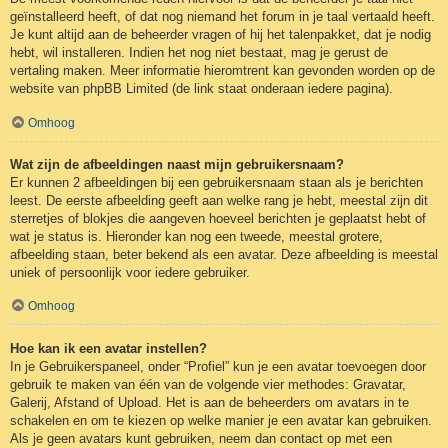
geïnstalleerd heeft, of dat nog niemand het forum in je taal vertaald heeft.
Je kunt altijd aan de beheerder vragen of hij het talenpakket, dat je nodig
hebt, wil installeren. Indien het nog niet bestaat, mag je gerust de
vertaling maken. Meer informatie hieromtrent kan gevonden worden op de
website van phpBB Limited (de link staat onderaan iedere pagina).
Omhoog
Wat zijn de afbeeldingen naast mijn gebruikersnaam?
Er kunnen 2 afbeeldingen bij een gebruikersnaam staan als je berichten
leest. De eerste afbeelding geeft aan welke rang je hebt, meestal zijn dit
sterretjes of blokjes die aangeven hoeveel berichten je geplaatst hebt of
wat je status is. Hieronder kan nog een tweede, meestal grotere,
afbeelding staan, beter bekend als een avatar. Deze afbeelding is meestal
uniek of persoonlijk voor iedere gebruiker.
Omhoog
Hoe kan ik een avatar instellen?
In je Gebruikerspaneel, onder “Profiel” kun je een avatar toevoegen door
gebruik te maken van één van de volgende vier methodes: Gravatar,
Galerij, Afstand of Upload. Het is aan de beheerders om avatars in te
schakelen en om te kiezen op welke manier je een avatar kan gebruiken.
Als je geen avatars kunt gebruiken, neem dan contact op met een