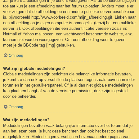
Ja, je kunt afbeeldingen in je bericht weergeven. Als de beheerder bijlagen
toelaat kun je een afbeelding naar het forum uploaden. Anders moet je er
voor zorgen dat de afbeelding op een andere publieke server beschikbaar
is, bijvoorbeeld http://www.voorbeeld.com/mijn_afbeelding.gif. Linken naar
een afbeelding op je eigen computer is onmogelijk (tenzij het een publieke
server is). Ook afbeeldingen die een authentificatie vereisen zoals in:
Hotmail of Yahoo mailboxen, een wachtwoord beschermde website, enz.
kunnen niet worden weergegeven. Om een afbeelding weer te geven,
moet je de BBCode tag [img] gebruiken.
Omhoog
Wat zijn globale mededelingen?
Globale mededelingen zijn berichten die belangrijke informatie bevatten,
je komt ze dan ook op verschillende plaatsen tegen zoals bovenaan ieder
forum en in het gebruikerspaneel. Of je al dan niet globale mededelingen
kan plaatsen hangt af van de vereiste permissies, deze zijn ingesteld
door de beheerder.
Omhoog
Wat zijn mededelingen?
Mededelingen bevatten vaak belangrijke informatie over het forum dat je
aan het lezen bent, je kunt deze berichten dan ook het best zo snel
mogelijk lezen. Mededelingen verschijnen bovenaan iedere pagina van