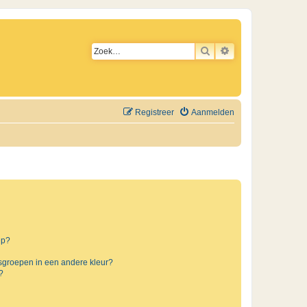
ZOEK
UITGEBREID ZO
Registreer
Aanmelden
ep?
sgroepen in een andere kleur?
?