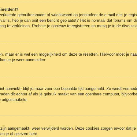
anmelden!?
erkeerde gebruikersnaam of wachtwoord op (controleer de e-mail met je regist
eval is, heb je dan ooit een bericht geplaatst? Het is normaal dat forums om de
g te verkleinen. Probeer je opnieuw te registreren en meng je in de discussi
gen, maar er is wel een mogelijkheid om deze te resetten. Hiervoor moet je n
 kan je je weer aanmelden.
iet aanvinkt, blijf je maar voor een bepaalde tijd aangemeld. Zo wordt verm
raden dit echter af als je gebruik maakt van een openbare computer, bijvoorbee
e uitgeschakeld.
3 zijn aangemaakt, weer verwijderd worden. Deze cookies zorgen ervoor dat j
en je al gelezen hebt.