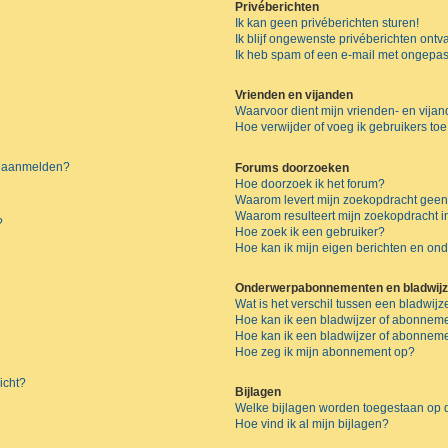
Privéberichten
Ik kan geen privéberichten sturen!
Ik blijf ongewenste privéberichten ont
Ik heb spam of een e-mail met ongepas
Vrienden en vijanden
Waarvoor dient mijn vrienden- en vijand
Hoe verwijder of voeg ik gebruikers toe
me aanmelden?
Forums doorzoeken
Hoe doorzoek ik het forum?
Waarom levert mijn zoekopdracht geen
Waarom resulteert mijn zoekopdracht i
?
Hoe zoek ik een gebruiker?
Hoe kan ik mijn eigen berichten en o
Onderwerpabonnementen en bladwijz
Wat is het verschil tussen een bladwi
Hoe kan ik een bladwijzer of abonneme
Hoe kan ik een bladwijzer of abonnemen
Hoe zeg ik mijn abonnement op?
icht?
Bijlagen
Welke bijlagen worden toegestaan op d
Hoe vind ik al mijn bijlagen?