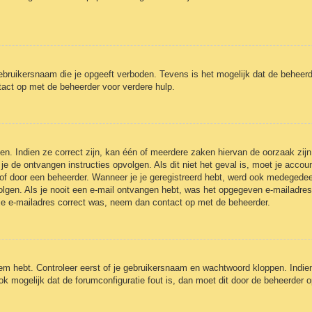
ebruikersnaam die je opgeeft verboden. Tevens is het mogelijk dat de beheerd
act op met de beheerder voor verdere hulp.
n. Indien ze correct zijn, kan één of meerdere zaken hiervan de oorzaak zijn
et je de ontvangen instructies opvolgen. Als dit niet het geval is, moet je a
of door een beheerder. Wanneer je je geregistreerd hebt, werd ook medegedeeld 
olgen. Als je nooit een e-mail ontvangen hebt, was het opgegeven e-mailadres
 je e-mailadres correct was, neem dan contact op met de beheerder.
eem hebt. Controleer eerst of je gebruikersnaam en wachtwoord kloppen. Indie
ook mogelijk dat de forumconfiguratie fout is, dan moet dit door de beheerder 