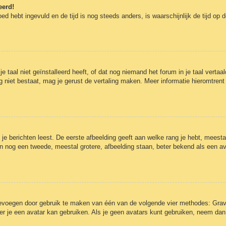
eerd!
oed hebt ingevuld en de tijd is nog steeds anders, is waarschijnlijk de tijd op
aal niet geïnstalleerd heeft, of dat nog niemand het forum in je taal vertaald
t nog niet bestaat, mag je gerust de vertaling maken. Meer informatie hieromt
e berichten leest. De eerste afbeelding geeft aan welke rang je hebt, meestal 
kan nog een tweede, meestal grotere, afbeelding staan, beter bekend als een av
toevoegen door gebruik te maken van één van de volgende vier methodes: Grava
r je een avatar kan gebruiken. Als je geen avatars kunt gebruiken, neem dan