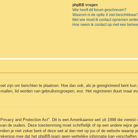
phpBB vragen
Wie heeft dit forum geschreven?
Waarom is de optie X niet beschikbaar
Met wie moet ik contact opnemen omtren
Hoe neem ik contact op met een behee
moet zijn om berichten te plaatsen. Hoe dan ook, als je geregistreerd bent kun
-mailen, lid worden van gebruikersgroepen, enz. Het registreren duurt maar e
Privacy and Protection Act". Dit is een Amerikaanse wet uit 1998 die vereist
 van de ouders. Deze toestemming moet schriftelijk of op een andere wijze 
ndien je niet zeker bent of deze wet al dan niet op jou of de website waarop j
 rekening mee dat het phpBB-team geen wettelijke informatie kan verschaffen