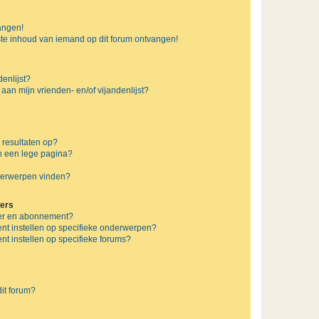
vangen!
te inhoud van iemand op dit forum ontvangen!
enlijst?
 aan mijn vrienden- en/of vijandenlijst?
 resultaten op?
n een lege pagina?
nderwerpen vinden?
ers
jzer en abonnement?
nt instellen op specifieke onderwerpen?
t instellen op specifieke forums?
it forum?