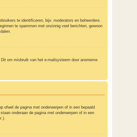
ruikers te identificeren, bijv. moderators en beheerders.
t beginnen te spammen met onzinnig veel berichten, gewoon
 dalen.
). Dit om misbruik van het e-mailsysteem door anonieme
op ofwel de pagina met onderwerpen of in een bepaald
um staan onderaan de pagina met onderwerpen of in een
z.
).