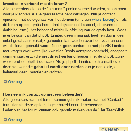
kwesties in verband met dit forum?
Alle beheerders die op de "het team"-pagina vermeld worden, staan open
voor je klachten. Als je geen reactie hebt gekregen, kun je contact
opnemen met de eigenaar van het domein (dmv een
whois lookup
) of, als
dit forum op een gratis host staat (bijvoorbeeld xsbb.nl, nl.forums.cc,
dotbb.be, enz.), het beheer of misbruik-afdeling van de gratis host. Wees
je er bewust van dat phpBB Limited
geen inspraak
heeft en dus in geen
enkel geval aansprakelijk gehouden kan worden over hoe, waar en door
wie dit forum gebruikt wordt. Neem
geen
contact op met phpBB Limited
met vragen over wettelijke kwesties (zoals aanspreekbaarheid, ongepaste
commentaar, enz.) die
niet direct verband
houden met de phpBB.com-
website of de phpBB-software. Als je phpBB Limited toch e-mailt over
deze software die
gebruikt wordt door derden
kun je een korte, of
helemaal geen, reactie verwachten.
Omhoog
Hoe neem ik contact op met een beheerder?
Alle gebruikers van het forum kunnen gebruik maken van het “Contact”-
formulier als deze optie is ingeschakeld door de beheerders.
Leden van het forum kunnen ook gebruik maken van de “Het Team”-link.
Omhoog
GA NAAR