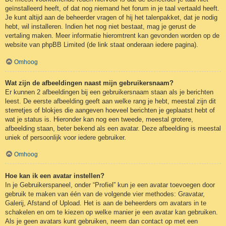
geïnstalleerd heeft, of dat nog niemand het forum in je taal vertaald heeft.
Je kunt altijd aan de beheerder vragen of hij het talenpakket, dat je nodig
hebt, wil installeren. Indien het nog niet bestaat, mag je gerust de
vertaling maken. Meer informatie hieromtrent kan gevonden worden op de
website van phpBB Limited (de link staat onderaan iedere pagina).
Omhoog
Wat zijn de afbeeldingen naast mijn gebruikersnaam?
Er kunnen 2 afbeeldingen bij een gebruikersnaam staan als je berichten
leest. De eerste afbeelding geeft aan welke rang je hebt, meestal zijn dit
sterretjes of blokjes die aangeven hoeveel berichten je geplaatst hebt of
wat je status is. Hieronder kan nog een tweede, meestal grotere,
afbeelding staan, beter bekend als een avatar. Deze afbeelding is meestal
uniek of persoonlijk voor iedere gebruiker.
Omhoog
Hoe kan ik een avatar instellen?
In je Gebruikerspaneel, onder “Profiel” kun je een avatar toevoegen door
gebruik te maken van één van de volgende vier methodes: Gravatar,
Galerij, Afstand of Upload. Het is aan de beheerders om avatars in te
schakelen en om te kiezen op welke manier je een avatar kan gebruiken.
Als je geen avatars kunt gebruiken, neem dan contact op met een