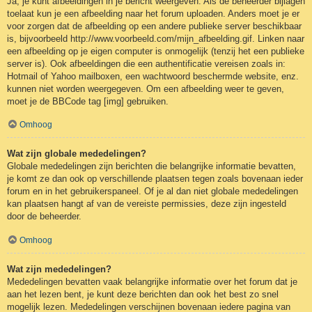
Ja, je kunt afbeeldingen in je bericht weergeven. Als de beheerder bijlagen
toelaat kun je een afbeelding naar het forum uploaden. Anders moet je er
voor zorgen dat de afbeelding op een andere publieke server beschikbaar
is, bijvoorbeeld http://www.voorbeeld.com/mijn_afbeelding.gif. Linken naar
een afbeelding op je eigen computer is onmogelijk (tenzij het een publieke
server is). Ook afbeeldingen die een authentificatie vereisen zoals in:
Hotmail of Yahoo mailboxen, een wachtwoord beschermde website, enz.
kunnen niet worden weergegeven. Om een afbeelding weer te geven,
moet je de BBCode tag [img] gebruiken.
Omhoog
Wat zijn globale mededelingen?
Globale mededelingen zijn berichten die belangrijke informatie bevatten,
je komt ze dan ook op verschillende plaatsen tegen zoals bovenaan ieder
forum en in het gebruikerspaneel. Of je al dan niet globale mededelingen
kan plaatsen hangt af van de vereiste permissies, deze zijn ingesteld
door de beheerder.
Omhoog
Wat zijn mededelingen?
Mededelingen bevatten vaak belangrijke informatie over het forum dat je
aan het lezen bent, je kunt deze berichten dan ook het best zo snel
mogelijk lezen. Mededelingen verschijnen bovenaan iedere pagina van