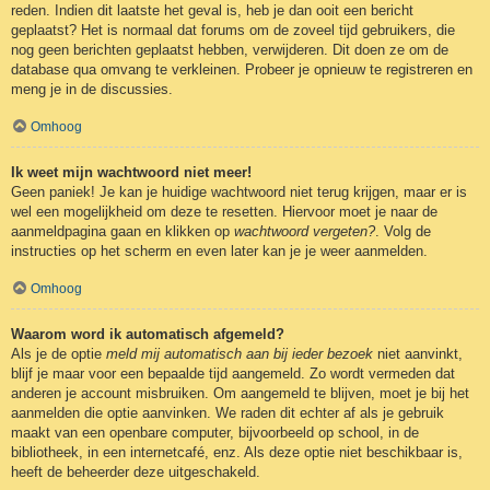
reden. Indien dit laatste het geval is, heb je dan ooit een bericht
geplaatst? Het is normaal dat forums om de zoveel tijd gebruikers, die
nog geen berichten geplaatst hebben, verwijderen. Dit doen ze om de
database qua omvang te verkleinen. Probeer je opnieuw te registreren en
meng je in de discussies.
Omhoog
Ik weet mijn wachtwoord niet meer!
Geen paniek! Je kan je huidige wachtwoord niet terug krijgen, maar er is
wel een mogelijkheid om deze te resetten. Hiervoor moet je naar de
aanmeldpagina gaan en klikken op
wachtwoord vergeten?
. Volg de
instructies op het scherm en even later kan je je weer aanmelden.
Omhoog
Waarom word ik automatisch afgemeld?
Als je de optie
meld mij automatisch aan bij ieder bezoek
niet aanvinkt,
blijf je maar voor een bepaalde tijd aangemeld. Zo wordt vermeden dat
anderen je account misbruiken. Om aangemeld te blijven, moet je bij het
aanmelden die optie aanvinken. We raden dit echter af als je gebruik
maakt van een openbare computer, bijvoorbeeld op school, in de
bibliotheek, in een internetcafé, enz. Als deze optie niet beschikbaar is,
heeft de beheerder deze uitgeschakeld.