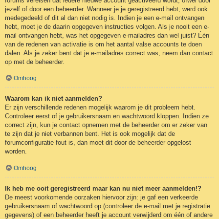
forums vereisen dat iedere nieuwe account geactiveerd wordt, ofwel door
jezelf of door een beheerder. Wanneer je je geregistreerd hebt, werd ook
medegedeeld of dit al dan niet nodig is. Indien je een e-mail ontvangen
hebt, moet je de daarin opgegeven instructies volgen. Als je nooit een e-
mail ontvangen hebt, was het opgegeven e-mailadres dan wel juist? Één
van de redenen van activatie is om het aantal valse accounts te doen
dalen. Als je zeker bent dat je e-mailadres correct was, neem dan contact
op met de beheerder.
Omhoog
Waarom kan ik niet aanmelden?
Er zijn verschillende redenen mogelijk waarom je dit probleem hebt.
Controleer eerst of je gebruikersnaam en wachtwoord kloppen. Indien ze
correct zijn, kun je contact opnemen met de beheerder om er zeker van
te zijn dat je niet verbannen bent. Het is ook mogelijk dat de
forumconfiguratie fout is, dan moet dit door de beheerder opgelost
worden.
Omhoog
Ik heb me ooit geregistreerd maar kan nu niet meer aanmelden!?
De meest voorkomende oorzaken hiervoor zijn: je gaf een verkeerde
gebruikersnaam of wachtwoord op (controleer de e-mail met je registratie
gegevens) of een beheerder heeft je account verwijderd om één of andere