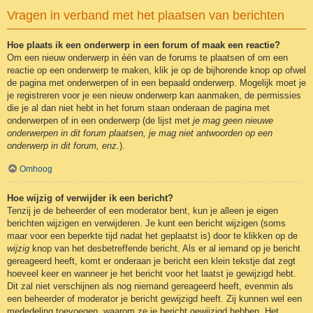
Vragen in verband met het plaatsen van berichten
Hoe plaats ik een onderwerp in een forum of maak een reactie?
Om een nieuw onderwerp in één van de forums te plaatsen of om een
reactie op een onderwerp te maken, klik je op de bijhorende knop op ofwel
de pagina met onderwerpen of in een bepaald onderwerp. Mogelijk moet je
je registreren voor je een nieuw onderwerp kan aanmaken, de permissies
die je al dan niet hebt in het forum staan onderaan de pagina met
onderwerpen of in een onderwerp (de lijst met
je mag geen nieuwe
onderwerpen in dit forum plaatsen, je mag niet antwoorden op een
onderwerp in dit forum, enz.
).
Omhoog
Hoe wijzig of verwijder ik een bericht?
Tenzij je de beheerder of een moderator bent, kun je alleen je eigen
berichten wijzigen en verwijderen. Je kunt een bericht wijzigen (soms
maar voor een beperkte tijd nadat het geplaatst is) door te klikken op de
wijzig
knop van het desbetreffende bericht. Als er al iemand op je bericht
gereageerd heeft, komt er onderaan je bericht een klein tekstje dat zegt
hoeveel keer en wanneer je het bericht voor het laatst je gewijzigd hebt.
Dit zal niet verschijnen als nog niemand gereageerd heeft, evenmin als
een beheerder of moderator je bericht gewijzigd heeft. Zij kunnen wel een
mededeling toevoegen, waarom ze je bericht gewijzigd hebben. Het