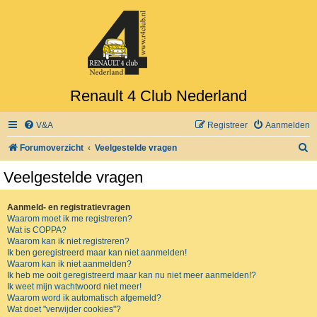
Renault 4 Club Nederland
V&A
Registreer
Aanmelden
Z
Forumoverzicht
Veelgestelde vragen
o
Veelgestelde vragen
e
k
Aanmeld- en registratievragen
Waarom moet ik me registreren?
Wat is COPPA?
Waarom kan ik niet registreren?
Ik ben geregistreerd maar kan niet aanmelden!
Waarom kan ik niet aanmelden?
Ik heb me ooit geregistreerd maar kan nu niet meer aanmelden!?
Ik weet mijn wachtwoord niet meer!
Waarom word ik automatisch afgemeld?
Wat doet "verwijder cookies"?