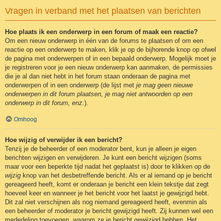
Vragen in verband met het plaatsen van berichten
Hoe plaats ik een onderwerp in een forum of maak een reactie?
Om een nieuw onderwerp in één van de forums te plaatsen of om een
reactie op een onderwerp te maken, klik je op de bijhorende knop op ofwel
de pagina met onderwerpen of in een bepaald onderwerp. Mogelijk moet je
je registreren voor je een nieuw onderwerp kan aanmaken, de permissies
die je al dan niet hebt in het forum staan onderaan de pagina met
onderwerpen of in een onderwerp (de lijst met
je mag geen nieuwe
onderwerpen in dit forum plaatsen, je mag niet antwoorden op een
onderwerp in dit forum, enz.
).
Omhoog
Hoe wijzig of verwijder ik een bericht?
Tenzij je de beheerder of een moderator bent, kun je alleen je eigen
berichten wijzigen en verwijderen. Je kunt een bericht wijzigen (soms
maar voor een beperkte tijd nadat het geplaatst is) door te klikken op de
wijzig
knop van het desbetreffende bericht. Als er al iemand op je bericht
gereageerd heeft, komt er onderaan je bericht een klein tekstje dat zegt
hoeveel keer en wanneer je het bericht voor het laatst je gewijzigd hebt.
Dit zal niet verschijnen als nog niemand gereageerd heeft, evenmin als
een beheerder of moderator je bericht gewijzigd heeft. Zij kunnen wel een
mededeling toevoegen, waarom ze je bericht gewijzigd hebben. Het