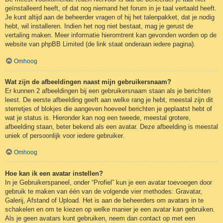
geïnstalleerd heeft, of dat nog niemand het forum in je taal vertaald heeft.
Je kunt altijd aan de beheerder vragen of hij het talenpakket, dat je nodig
hebt, wil installeren. Indien het nog niet bestaat, mag je gerust de
vertaling maken. Meer informatie hieromtrent kan gevonden worden op de
website van phpBB Limited (de link staat onderaan iedere pagina).
Omhoog
Wat zijn de afbeeldingen naast mijn gebruikersnaam?
Er kunnen 2 afbeeldingen bij een gebruikersnaam staan als je berichten
leest. De eerste afbeelding geeft aan welke rang je hebt, meestal zijn dit
sterretjes of blokjes die aangeven hoeveel berichten je geplaatst hebt of
wat je status is. Hieronder kan nog een tweede, meestal grotere,
afbeelding staan, beter bekend als een avatar. Deze afbeelding is meestal
uniek of persoonlijk voor iedere gebruiker.
Omhoog
Hoe kan ik een avatar instellen?
In je Gebruikerspaneel, onder “Profiel” kun je een avatar toevoegen door
gebruik te maken van één van de volgende vier methodes: Gravatar,
Galerij, Afstand of Upload. Het is aan de beheerders om avatars in te
schakelen en om te kiezen op welke manier je een avatar kan gebruiken.
Als je geen avatars kunt gebruiken, neem dan contact op met een