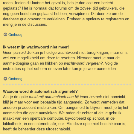
reden. Indien dit laatste het geval is, heb je dan ooit een bericht
geplaatst? Het is normaal dat forums om de zoveel tijd gebruikers, die
nog geen berichten geplaatst hebben, verwijderen. Dit doen ze om de
database qua omvang te verkleinen. Probeer je opnieuw te registreren en
meng je in de discussies.
Omhoog
Ik weet mijn wachtwoord niet meer!
Geen paniek! Je kan je huidige wachtwoord niet terug krijgen, maar er is
wel een mogelijkheid om deze te resetten. Hiervoor moet je naar de
aanmeldpagina gaan en klikken op
wachtwoord vergeten?
. Volg de
instructies op het scherm en even later kan je je weer aanmelden.
Omhoog
Waarom word ik automatisch afgemeld?
Als je de optie
meld mij automatisch aan bij ieder bezoek
niet aanvinkt,
blijf je maar voor een bepaalde tijd aangemeld. Zo wordt vermeden dat
anderen je account misbruiken. Om aangemeld te blijven, moet je bij het
aanmelden die optie aanvinken. We raden dit echter af als je gebruik
maakt van een openbare computer, bijvoorbeeld op school, in de
bibliotheek, in een internetcafé, enz. Als deze optie niet beschikbaar is,
heeft de beheerder deze uitgeschakeld.