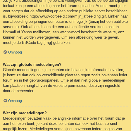
Ja, je kunt afbeeldingen in je bericht weergeven. Als de beheerder bijlagen
toelaat kun je een afbeelding naar het forum uploaden. Anders moet je er
voor zorgen dat de afbeelding op een andere publieke server beschikbaar
is, bijvoorbeeld http://www.voorbeeld.com/mijn_afbeelding.gif. Linken naar
een afbeelding op je eigen computer is onmogelijk (tenzij het een publieke
server is). Ook afbeeldingen die een authentificatie vereisen zoals in:
Hotmail of Yahoo mailboxen, een wachtwoord beschermde website, enz.
kunnen niet worden weergegeven. Om een afbeelding weer te geven,
moet je de BBCode tag [img] gebruiken.
Omhoog
Wat zijn globale mededelingen?
Globale mededelingen zijn berichten die belangrijke informatie bevatten,
je komt ze dan ook op verschillende plaatsen tegen zoals bovenaan ieder
forum en in het gebruikerspaneel. Of je al dan niet globale mededelingen
kan plaatsen hangt af van de vereiste permissies, deze zijn ingesteld
door de beheerder.
Omhoog
Wat zijn mededelingen?
Mededelingen bevatten vaak belangrijke informatie over het forum dat je
aan het lezen bent, je kunt deze berichten dan ook het best zo snel
mogelijk lezen. Mededelingen verschijnen bovenaan iedere pagina van