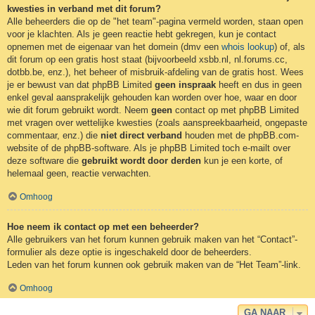
kwesties in verband met dit forum?
Alle beheerders die op de "het team"-pagina vermeld worden, staan open
voor je klachten. Als je geen reactie hebt gekregen, kun je contact
opnemen met de eigenaar van het domein (dmv een
whois lookup
) of, als
dit forum op een gratis host staat (bijvoorbeeld xsbb.nl, nl.forums.cc,
dotbb.be, enz.), het beheer of misbruik-afdeling van de gratis host. Wees
je er bewust van dat phpBB Limited
geen inspraak
heeft en dus in geen
enkel geval aansprakelijk gehouden kan worden over hoe, waar en door
wie dit forum gebruikt wordt. Neem
geen
contact op met phpBB Limited
met vragen over wettelijke kwesties (zoals aanspreekbaarheid, ongepaste
commentaar, enz.) die
niet direct verband
houden met de phpBB.com-
website of de phpBB-software. Als je phpBB Limited toch e-mailt over
deze software die
gebruikt wordt door derden
kun je een korte, of
helemaal geen, reactie verwachten.
Omhoog
Hoe neem ik contact op met een beheerder?
Alle gebruikers van het forum kunnen gebruik maken van het “Contact”-
formulier als deze optie is ingeschakeld door de beheerders.
Leden van het forum kunnen ook gebruik maken van de “Het Team”-link.
Omhoog
GA NAAR