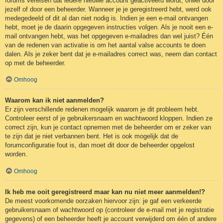
forums vereisen dat iedere nieuwe account geactiveerd wordt, ofwel door
jezelf of door een beheerder. Wanneer je je geregistreerd hebt, werd ook
medegedeeld of dit al dan niet nodig is. Indien je een e-mail ontvangen
hebt, moet je de daarin opgegeven instructies volgen. Als je nooit een e-
mail ontvangen hebt, was het opgegeven e-mailadres dan wel juist? Één
van de redenen van activatie is om het aantal valse accounts te doen
dalen. Als je zeker bent dat je e-mailadres correct was, neem dan contact
op met de beheerder.
Omhoog
Waarom kan ik niet aanmelden?
Er zijn verschillende redenen mogelijk waarom je dit probleem hebt.
Controleer eerst of je gebruikersnaam en wachtwoord kloppen. Indien ze
correct zijn, kun je contact opnemen met de beheerder om er zeker van
te zijn dat je niet verbannen bent. Het is ook mogelijk dat de
forumconfiguratie fout is, dan moet dit door de beheerder opgelost
worden.
Omhoog
Ik heb me ooit geregistreerd maar kan nu niet meer aanmelden!?
De meest voorkomende oorzaken hiervoor zijn: je gaf een verkeerde
gebruikersnaam of wachtwoord op (controleer de e-mail met je registratie
gegevens) of een beheerder heeft je account verwijderd om één of andere