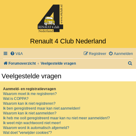
Renault 4 Club Nederland
V&A
Registreer
Aanmelden
Z
Forumoverzicht
Veelgestelde vragen
o
Veelgestelde vragen
e
k
Aanmeld- en registratievragen
Waarom moet ik me registreren?
Wat is COPPA?
Waarom kan ik niet registreren?
Ik ben geregistreerd maar kan niet aanmelden!
Waarom kan ik niet aanmelden?
Ik heb me ooit geregistreerd maar kan nu niet meer aanmelden!?
Ik weet mijn wachtwoord niet meer!
Waarom word ik automatisch afgemeld?
Wat doet "verwijder cookies"?