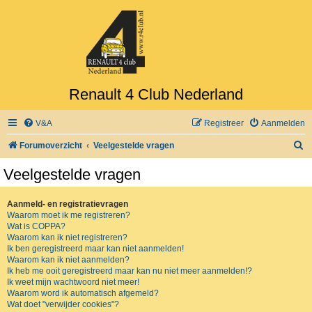
Renault 4 Club Nederland
V&A
Registreer
Aanmelden
Z
Forumoverzicht
Veelgestelde vragen
o
Veelgestelde vragen
e
k
Aanmeld- en registratievragen
Waarom moet ik me registreren?
Wat is COPPA?
Waarom kan ik niet registreren?
Ik ben geregistreerd maar kan niet aanmelden!
Waarom kan ik niet aanmelden?
Ik heb me ooit geregistreerd maar kan nu niet meer aanmelden!?
Ik weet mijn wachtwoord niet meer!
Waarom word ik automatisch afgemeld?
Wat doet "verwijder cookies"?