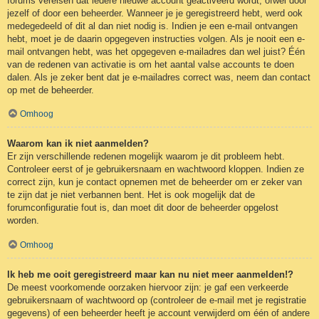
forums vereisen dat iedere nieuwe account geactiveerd wordt, ofwel door
jezelf of door een beheerder. Wanneer je je geregistreerd hebt, werd ook
medegedeeld of dit al dan niet nodig is. Indien je een e-mail ontvangen
hebt, moet je de daarin opgegeven instructies volgen. Als je nooit een e-
mail ontvangen hebt, was het opgegeven e-mailadres dan wel juist? Één
van de redenen van activatie is om het aantal valse accounts te doen
dalen. Als je zeker bent dat je e-mailadres correct was, neem dan contact
op met de beheerder.
Omhoog
Waarom kan ik niet aanmelden?
Er zijn verschillende redenen mogelijk waarom je dit probleem hebt.
Controleer eerst of je gebruikersnaam en wachtwoord kloppen. Indien ze
correct zijn, kun je contact opnemen met de beheerder om er zeker van
te zijn dat je niet verbannen bent. Het is ook mogelijk dat de
forumconfiguratie fout is, dan moet dit door de beheerder opgelost
worden.
Omhoog
Ik heb me ooit geregistreerd maar kan nu niet meer aanmelden!?
De meest voorkomende oorzaken hiervoor zijn: je gaf een verkeerde
gebruikersnaam of wachtwoord op (controleer de e-mail met je registratie
gegevens) of een beheerder heeft je account verwijderd om één of andere