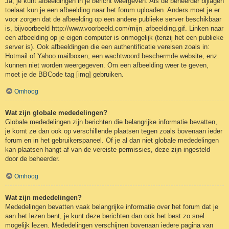
Ja, je kunt afbeeldingen in je bericht weergeven. Als de beheerder bijlagen
toelaat kun je een afbeelding naar het forum uploaden. Anders moet je er
voor zorgen dat de afbeelding op een andere publieke server beschikbaar
is, bijvoorbeeld http://www.voorbeeld.com/mijn_afbeelding.gif. Linken naar
een afbeelding op je eigen computer is onmogelijk (tenzij het een publieke
server is). Ook afbeeldingen die een authentificatie vereisen zoals in:
Hotmail of Yahoo mailboxen, een wachtwoord beschermde website, enz.
kunnen niet worden weergegeven. Om een afbeelding weer te geven,
moet je de BBCode tag [img] gebruiken.
Omhoog
Wat zijn globale mededelingen?
Globale mededelingen zijn berichten die belangrijke informatie bevatten,
je komt ze dan ook op verschillende plaatsen tegen zoals bovenaan ieder
forum en in het gebruikerspaneel. Of je al dan niet globale mededelingen
kan plaatsen hangt af van de vereiste permissies, deze zijn ingesteld
door de beheerder.
Omhoog
Wat zijn mededelingen?
Mededelingen bevatten vaak belangrijke informatie over het forum dat je
aan het lezen bent, je kunt deze berichten dan ook het best zo snel
mogelijk lezen. Mededelingen verschijnen bovenaan iedere pagina van