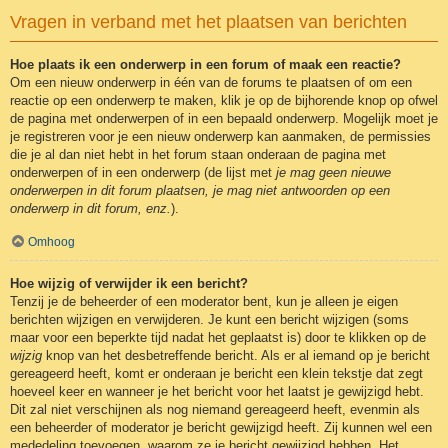
Vragen in verband met het plaatsen van berichten
Hoe plaats ik een onderwerp in een forum of maak een reactie?
Om een nieuw onderwerp in één van de forums te plaatsen of om een
reactie op een onderwerp te maken, klik je op de bijhorende knop op ofwel
de pagina met onderwerpen of in een bepaald onderwerp. Mogelijk moet je
je registreren voor je een nieuw onderwerp kan aanmaken, de permissies
die je al dan niet hebt in het forum staan onderaan de pagina met
onderwerpen of in een onderwerp (de lijst met
je mag geen nieuwe
onderwerpen in dit forum plaatsen, je mag niet antwoorden op een
onderwerp in dit forum, enz.
).
Omhoog
Hoe wijzig of verwijder ik een bericht?
Tenzij je de beheerder of een moderator bent, kun je alleen je eigen
berichten wijzigen en verwijderen. Je kunt een bericht wijzigen (soms
maar voor een beperkte tijd nadat het geplaatst is) door te klikken op de
wijzig
knop van het desbetreffende bericht. Als er al iemand op je bericht
gereageerd heeft, komt er onderaan je bericht een klein tekstje dat zegt
hoeveel keer en wanneer je het bericht voor het laatst je gewijzigd hebt.
Dit zal niet verschijnen als nog niemand gereageerd heeft, evenmin als
een beheerder of moderator je bericht gewijzigd heeft. Zij kunnen wel een
mededeling toevoegen, waarom ze je bericht gewijzigd hebben. Het