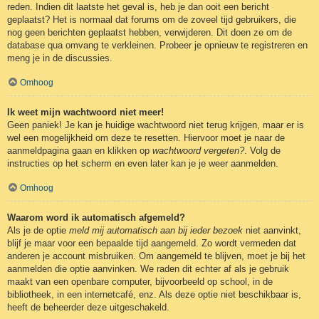
reden. Indien dit laatste het geval is, heb je dan ooit een bericht
geplaatst? Het is normaal dat forums om de zoveel tijd gebruikers, die
nog geen berichten geplaatst hebben, verwijderen. Dit doen ze om de
database qua omvang te verkleinen. Probeer je opnieuw te registreren en
meng je in de discussies.
Omhoog
Ik weet mijn wachtwoord niet meer!
Geen paniek! Je kan je huidige wachtwoord niet terug krijgen, maar er is
wel een mogelijkheid om deze te resetten. Hiervoor moet je naar de
aanmeldpagina gaan en klikken op
wachtwoord vergeten?
. Volg de
instructies op het scherm en even later kan je je weer aanmelden.
Omhoog
Waarom word ik automatisch afgemeld?
Als je de optie
meld mij automatisch aan bij ieder bezoek
niet aanvinkt,
blijf je maar voor een bepaalde tijd aangemeld. Zo wordt vermeden dat
anderen je account misbruiken. Om aangemeld te blijven, moet je bij het
aanmelden die optie aanvinken. We raden dit echter af als je gebruik
maakt van een openbare computer, bijvoorbeeld op school, in de
bibliotheek, in een internetcafé, enz. Als deze optie niet beschikbaar is,
heeft de beheerder deze uitgeschakeld.