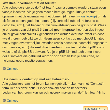
kwesties in verband met dit forum?
Alle beheerders die op de "het team"-pagina vermeld worden, staan open
voor je klachten. Als je geen reactie hebt gekregen, kun je contact
opnemen met de eigenaar van het domein (dmv een
whois lookup
) of, als
dit forum op een gratis host staat (bijvoorbeeld xsbb.nl, nl.forums.cc,
dotbb.be, enz.), het beheer of misbruik-afdeling van de gratis host. Wees
je er bewust van dat phpBB Limited
geen inspraak
heeft en dus in geen
enkel geval aansprakelijk gehouden kan worden over hoe, waar en door
wie dit forum gebruikt wordt. Neem
geen
contact op met phpBB Limited
met vragen over wettelijke kwesties (zoals aanspreekbaarheid, ongepaste
commentaar, enz.) die
niet direct verband
houden met de phpBB.com-
website of de phpBB-software. Als je phpBB Limited toch e-mailt over
deze software die
gebruikt wordt door derden
kun je een korte, of
helemaal geen, reactie verwachten.
Omhoog
Hoe neem ik contact op met een beheerder?
Alle gebruikers van het forum kunnen gebruik maken van het “Contact”-
formulier als deze optie is ingeschakeld door de beheerders.
Leden van het forum kunnen ook gebruik maken van de “Het Team”-link.
Omhoog
GA NAAR