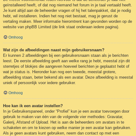
geïnstalleerd heeft, of dat nog niemand het forum in je taal vertaald heeft.
Je kunt altijd aan de beheerder vragen of hij het talenpakket, dat je nodig
hebt, wil installeren. Indien het nog niet bestaat, mag je gerust de
vertaling maken. Meer informatie hieromtrent kan gevonden worden op de
website van phpBB Limited (de link staat onderaan iedere pagina).
Omhoog
Wat zijn de afbeeldingen naast mijn gebruikersnaam?
Er kunnen 2 afbeeldingen bij een gebruikersnaam staan als je berichten
leest. De eerste afbeelding geeft aan welke rang je hebt, meestal zijn dit
sterretjes of blokjes die aangeven hoeveel berichten je geplaatst hebt of
wat je status is. Hieronder kan nog een tweede, meestal grotere,
afbeelding staan, beter bekend als een avatar. Deze afbeelding is meestal
uniek of persoonlijk voor iedere gebruiker.
Omhoog
Hoe kan ik een avatar instellen?
In je Gebruikerspaneel, onder “Profiel” kun je een avatar toevoegen door
gebruik te maken van één van de volgende vier methodes: Gravatar,
Galerij, Afstand of Upload. Het is aan de beheerders om avatars in te
schakelen en om te kiezen op welke manier je een avatar kan gebruiken.
Als je geen avatars kunt gebruiken, neem dan contact op met een