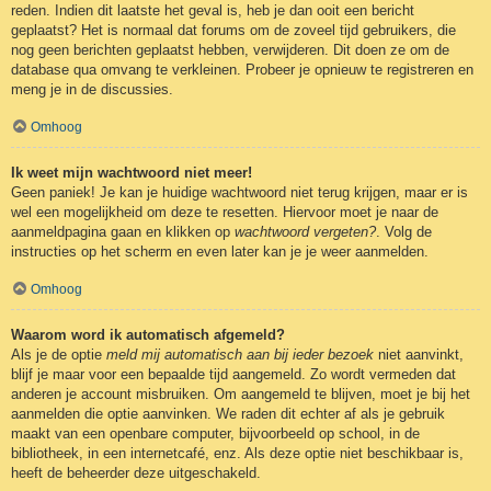
reden. Indien dit laatste het geval is, heb je dan ooit een bericht
geplaatst? Het is normaal dat forums om de zoveel tijd gebruikers, die
nog geen berichten geplaatst hebben, verwijderen. Dit doen ze om de
database qua omvang te verkleinen. Probeer je opnieuw te registreren en
meng je in de discussies.
Omhoog
Ik weet mijn wachtwoord niet meer!
Geen paniek! Je kan je huidige wachtwoord niet terug krijgen, maar er is
wel een mogelijkheid om deze te resetten. Hiervoor moet je naar de
aanmeldpagina gaan en klikken op
wachtwoord vergeten?
. Volg de
instructies op het scherm en even later kan je je weer aanmelden.
Omhoog
Waarom word ik automatisch afgemeld?
Als je de optie
meld mij automatisch aan bij ieder bezoek
niet aanvinkt,
blijf je maar voor een bepaalde tijd aangemeld. Zo wordt vermeden dat
anderen je account misbruiken. Om aangemeld te blijven, moet je bij het
aanmelden die optie aanvinken. We raden dit echter af als je gebruik
maakt van een openbare computer, bijvoorbeeld op school, in de
bibliotheek, in een internetcafé, enz. Als deze optie niet beschikbaar is,
heeft de beheerder deze uitgeschakeld.