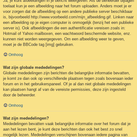
Ja, je kunt afbeeldingen in je bericht weergeven. Als de beheerder bijlagen
toelaat kun je een afbeelding naar het forum uploaden. Anders moet je er
voor zorgen dat de afbeelding op een andere publieke server beschikbaar
is, bijvoorbeeld http://www.voorbeeld.com/mijn_afbeelding.gif. Linken naar
een afbeelding op je eigen computer is onmogelijk (tenzij het een publieke
server is). Ook afbeeldingen die een authentificatie vereisen zoals in:
Hotmail of Yahoo mailboxen, een wachtwoord beschermde website, enz.
kunnen niet worden weergegeven. Om een afbeelding weer te geven,
moet je de BBCode tag [img] gebruiken.
Omhoog
Wat zijn globale mededelingen?
Globale mededelingen zijn berichten die belangrijke informatie bevatten,
je komt ze dan ook op verschillende plaatsen tegen zoals bovenaan ieder
forum en in het gebruikerspaneel. Of je al dan niet globale mededelingen
kan plaatsen hangt af van de vereiste permissies, deze zijn ingesteld
door de beheerder.
Omhoog
Wat zijn mededelingen?
Mededelingen bevatten vaak belangrijke informatie over het forum dat je
aan het lezen bent, je kunt deze berichten dan ook het best zo snel
mogelijk lezen. Mededelingen verschijnen bovenaan iedere pagina van