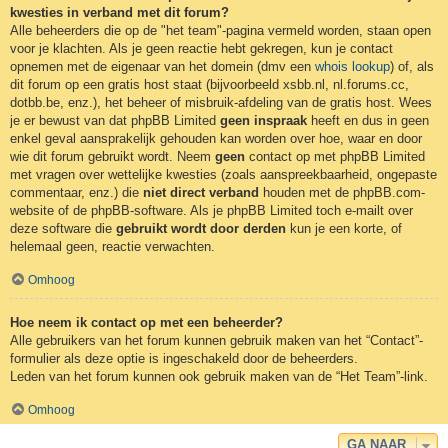
kwesties in verband met dit forum?
Alle beheerders die op de "het team"-pagina vermeld worden, staan open
voor je klachten. Als je geen reactie hebt gekregen, kun je contact
opnemen met de eigenaar van het domein (dmv een
whois lookup
) of, als
dit forum op een gratis host staat (bijvoorbeeld xsbb.nl, nl.forums.cc,
dotbb.be, enz.), het beheer of misbruik-afdeling van de gratis host. Wees
je er bewust van dat phpBB Limited
geen inspraak
heeft en dus in geen
enkel geval aansprakelijk gehouden kan worden over hoe, waar en door
wie dit forum gebruikt wordt. Neem
geen
contact op met phpBB Limited
met vragen over wettelijke kwesties (zoals aanspreekbaarheid, ongepaste
commentaar, enz.) die
niet direct verband
houden met de phpBB.com-
website of de phpBB-software. Als je phpBB Limited toch e-mailt over
deze software die
gebruikt wordt door derden
kun je een korte, of
helemaal geen, reactie verwachten.
Omhoog
Hoe neem ik contact op met een beheerder?
Alle gebruikers van het forum kunnen gebruik maken van het “Contact”-
formulier als deze optie is ingeschakeld door de beheerders.
Leden van het forum kunnen ook gebruik maken van de “Het Team”-link.
Omhoog
GA NAAR