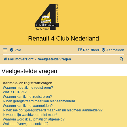
Renault 4 Club Nederland
V&A
Registreer
Aanmelden
Z
Forumoverzicht
Veelgestelde vragen
o
Veelgestelde vragen
e
k
Aanmeld- en registratievragen
Waarom moet ik me registreren?
Wat is COPPA?
Waarom kan ik niet registreren?
Ik ben geregistreerd maar kan niet aanmelden!
Waarom kan ik niet aanmelden?
Ik heb me ooit geregistreerd maar kan nu niet meer aanmelden!?
Ik weet mijn wachtwoord niet meer!
Waarom word ik automatisch afgemeld?
Wat doet "verwijder cookies"?