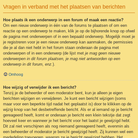
Vragen in verband met het plaatsen van berichten
Hoe plaats ik een onderwerp in een forum of maak een reactie?
Om een nieuw onderwerp in één van de forums te plaatsen of om een
reactie op een onderwerp te maken, klik je op de bijhorende knop op ofwel
de pagina met onderwerpen of in een bepaald onderwerp. Mogelijk moet je
je registreren voor je een nieuw onderwerp kan aanmaken, de permissies
die je al dan niet hebt in het forum staan onderaan de pagina met
onderwerpen of in een onderwerp (de lijst met
je mag geen nieuwe
onderwerpen in dit forum plaatsen, je mag niet antwoorden op een
onderwerp in dit forum, enz.
).
Omhoog
Hoe wijzig of verwijder ik een bericht?
Tenzij je de beheerder of een moderator bent, kun je alleen je eigen
berichten wijzigen en verwijderen. Je kunt een bericht wijzigen (soms
maar voor een beperkte tijd nadat het geplaatst is) door te klikken op de
wijzig
knop van het desbetreffende bericht. Als er al iemand op je bericht
gereageerd heeft, komt er onderaan je bericht een klein tekstje dat zegt
hoeveel keer en wanneer je het bericht voor het laatst je gewijzigd hebt.
Dit zal niet verschijnen als nog niemand gereageerd heeft, evenmin als
een beheerder of moderator je bericht gewijzigd heeft. Zij kunnen wel een
mededeling toevoegen, waarom ze je bericht gewijzigd hebben. Het