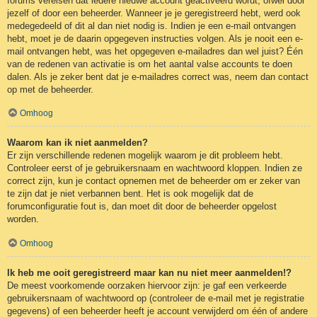
forums vereisen dat iedere nieuwe account geactiveerd wordt, ofwel door
jezelf of door een beheerder. Wanneer je je geregistreerd hebt, werd ook
medegedeeld of dit al dan niet nodig is. Indien je een e-mail ontvangen
hebt, moet je de daarin opgegeven instructies volgen. Als je nooit een e-
mail ontvangen hebt, was het opgegeven e-mailadres dan wel juist? Één
van de redenen van activatie is om het aantal valse accounts te doen
dalen. Als je zeker bent dat je e-mailadres correct was, neem dan contact
op met de beheerder.
Omhoog
Waarom kan ik niet aanmelden?
Er zijn verschillende redenen mogelijk waarom je dit probleem hebt.
Controleer eerst of je gebruikersnaam en wachtwoord kloppen. Indien ze
correct zijn, kun je contact opnemen met de beheerder om er zeker van
te zijn dat je niet verbannen bent. Het is ook mogelijk dat de
forumconfiguratie fout is, dan moet dit door de beheerder opgelost
worden.
Omhoog
Ik heb me ooit geregistreerd maar kan nu niet meer aanmelden!?
De meest voorkomende oorzaken hiervoor zijn: je gaf een verkeerde
gebruikersnaam of wachtwoord op (controleer de e-mail met je registratie
gegevens) of een beheerder heeft je account verwijderd om één of andere