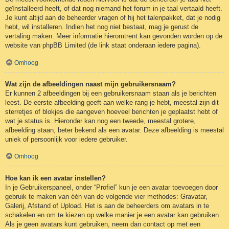
geïnstalleerd heeft, of dat nog niemand het forum in je taal vertaald heeft.
Je kunt altijd aan de beheerder vragen of hij het talenpakket, dat je nodig
hebt, wil installeren. Indien het nog niet bestaat, mag je gerust de
vertaling maken. Meer informatie hieromtrent kan gevonden worden op de
website van phpBB Limited (de link staat onderaan iedere pagina).
Omhoog
Wat zijn de afbeeldingen naast mijn gebruikersnaam?
Er kunnen 2 afbeeldingen bij een gebruikersnaam staan als je berichten
leest. De eerste afbeelding geeft aan welke rang je hebt, meestal zijn dit
sterretjes of blokjes die aangeven hoeveel berichten je geplaatst hebt of
wat je status is. Hieronder kan nog een tweede, meestal grotere,
afbeelding staan, beter bekend als een avatar. Deze afbeelding is meestal
uniek of persoonlijk voor iedere gebruiker.
Omhoog
Hoe kan ik een avatar instellen?
In je Gebruikerspaneel, onder “Profiel” kun je een avatar toevoegen door
gebruik te maken van één van de volgende vier methodes: Gravatar,
Galerij, Afstand of Upload. Het is aan de beheerders om avatars in te
schakelen en om te kiezen op welke manier je een avatar kan gebruiken.
Als je geen avatars kunt gebruiken, neem dan contact op met een